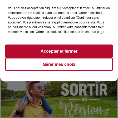
Vous pouvez accepter en cliquant sur "Accepter et fermer", ou affiner en
sélectionnant les finalités et/ou partenaires dans "Gérer mes choix".
Vous pouvez également refuser en cliquant sur "Continuer sans
accepter". Vos préférences ne s'appliqueront que pour ce site. Vous
pouvez mettre à jour vos choix, ou retirer votre consentement à tout
3 août 2026
moment via le lien "Gérer les cookies" situé en bas de chaque page.
SOIRÉE DJ PLAYA
Accepter et fermer
Gérer mes choix