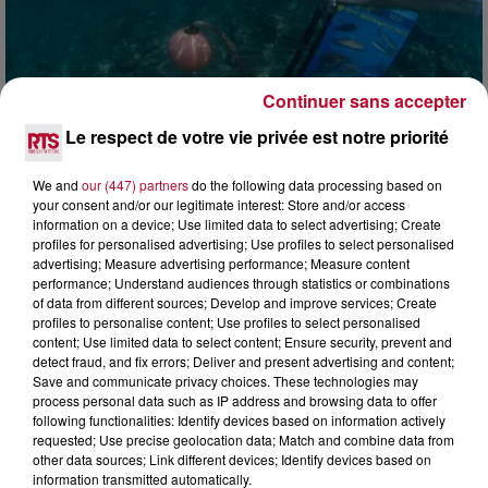
Continuer sans accepter
Le respect de votre vie privée est notre priorité
4 août 2026
HÉRAULT, PYRÉNÉES-ORIENTALES : TROIS
We and
our (447) partners
do the following data processing based on
SPOTS DE SNORKELING À EXPLORER...
your consent and/or our legitimate interest: Store and/or access
Pas besoin de bouteilles de plongée lourdes ni de diplômes
information on a device; Use limited data to select advertising; Create
complexes pour observer la vie sous-marine. Cet été, un
profiles for personalised advertising; Use profiles to select personalised
masque, un tuba et une paire de palmes...
advertising; Measure advertising performance; Measure content
performance; Understand audiences through statistics or combinations
of data from different sources; Develop and improve services; Create
profiles to personalise content; Use profiles to select personalised
content; Use limited data to select content; Ensure security, prevent and
detect fraud, and fix errors; Deliver and present advertising and content;
Save and communicate privacy choices. These technologies may
process personal data such as IP address and browsing data to offer
following functionalities: Identify devices based on information actively
requested; Use precise geolocation data; Match and combine data from
other data sources; Link different devices; Identify devices based on
information transmitted automatically.