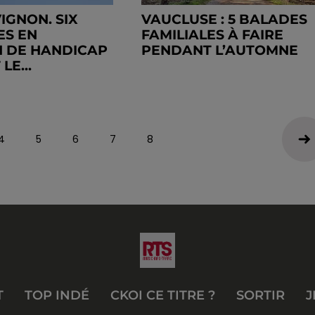
IGNON. SIX
VAUCLUSE : 5 BALADES
ES EN
FAMILIALES À FAIRE
N DE HANDICAP
PENDANT L’AUTOMNE
LE...
4
5
6
7
8
T
TOP INDÉ
CKOI CE TITRE ?
SORTIR
J