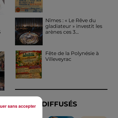
Nîmes : « Le Rêve du
gladiateur » investit les
arènes ces 3...
S
Fête de la Polynésie à
Villeveyrac
TITRES DIFFUSÉS
uer sans accepter