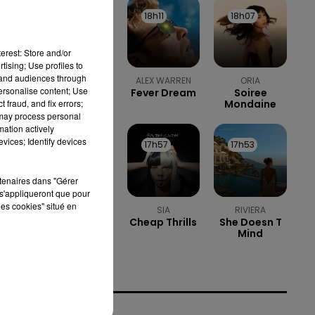
18h13
18h13
18h11
18h11
18h07
18h07
erest: Store and/or
tising; Use profiles to
tand audiences through
PEP'S
ALEX WARREN
ORIA
personalise content; Use
Liberta
Fever Dream
Soiree
 fraud, and fix errors;
Mondaine
 may process personal
mation actively
vices; Identify devices
18h04
18h04
17h57
17h57
17h53
17h53
rtenaires dans "Gérer
s'appliqueront que pour
les cookies" situé en
SOPHIE ELLIS
SIA
RIVIERA
Cheap Thrills
She Doesn T
BEXTOR
Mind
Murder On
The
Dancefloor