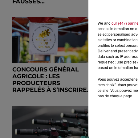
FAUSSES...
We and
our (447) partn
access information on a 
select personalised ad
statistics or combinatio
profiles to select person
Deliver and present adv
data such as IP address 
requested; Use precise g
based on information tra
CONCOURS GÉNÉRAL
BLACK FRI
AGRICOLE : LES
FAUT SAV
Vous pouvez accepter en 
PRODUCTEURS
DÉGAINER
mes choix". Vous pouvez
RAPPELÉS À S’INSCRIRE...
ce site. Vous pouvez met
bas de chaque page.