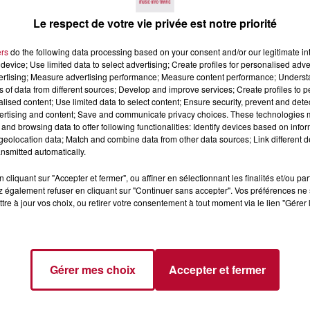
Le respect de votre vie privée est notre priorité
ers
do the following data processing based on your consent and/or our legitimate int
device; Use limited data to select advertising; Create profiles for personalised adver
vertising; Measure advertising performance; Measure content performance; Unders
ns of data from different sources; Develop and improve services; Create profiles to 
alised content; Use limited data to select content; Ensure security, prevent and detect
ertising and content; Save and communicate privacy choices. These technologies
and browsing data to offer following functionalities: Identify devices based on infor
eolocation data; Match and combine data from other data sources; Link different de
nsmitted automatically.
DAY : CE QU’IL
VAUCLUSE : UN SALON
OIR AVANT DE
ITINÉRANT FAIT ÉTAPE
cliquant sur "Accepter et fermer", ou affiner en sélectionnant les finalités et/ou pa
 LA CB
DANS CES TROIS VILLES
 également refuser en cliquant sur "Continuer sans accepter". Vos préférences ne 
POUR...
tre à jour vos choix, ou retirer votre consentement à tout moment via le lien "Gérer 
Gérer mes choix
Accepter et fermer