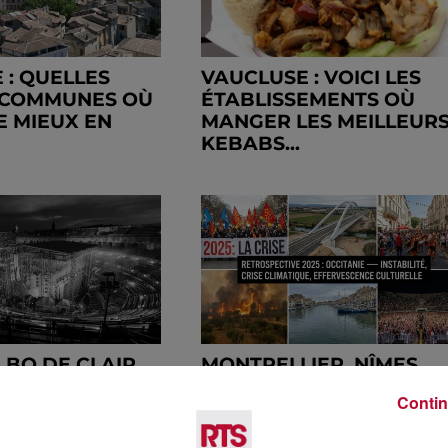
 : QUELLES
VAUCLUSE : VOICI LES
 COMMUNES OÙ
ÉTABLISSEMENTS OÙ
LE MIEUX EN
MANGER LES MEILLEUR
KEBABS...
A BO DE CLAIR
MONTPELLIER, NÎMES,
 EXPEDITION 33
BÉZIERS, SÈTE,
Contin
ER DANS LES...
TOULOUSE...COMMENT
L’OCCITANIE A...