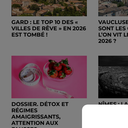
GARD : LE TOP 10 DES «
VAUCLUSE
VILLES DE RÊVE » EN 2026
SONT LES
EST TOMBÉ !
L’ON VIT 
2026 ?
DOSSIER. DÉTOX ET
NÎMES : L
RÉGIMES
OBSCUR –
AMAIGRISSANTS,
VA RÉSONN
ATTENTION AUX