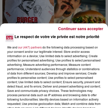
Continuer sans accepter
Le respect de votre vie privée est notre priorité
MISTER V ET KFC : UNE COLLABORATION
We and
our (447) partners
do the following data processing based on
GOURMANDE ET INÉDITE
your consent and/or our legitimate interest: Store and/or access
information on a device; Use limited data to select advertising; Create
profiles for personalised advertising; Use profiles to select personalised
advertising; Measure advertising performance; Measure content
performance; Understand audiences through statistics or combinations
of data from different sources; Develop and improve services; Create
profiles to personalise content; Use profiles to select personalised
content; Use limited data to select content; Ensure security, prevent and
detect fraud, and fix errors; Deliver and present advertising and content;
Save and communicate privacy choices. These technologies may
process personal data such as IP address and browsing data to offer
following functionalities: Identify devices based on information actively
requested; Use precise geolocation data; Match and combine data from
other data sources; Link different devices; Identify devices based on