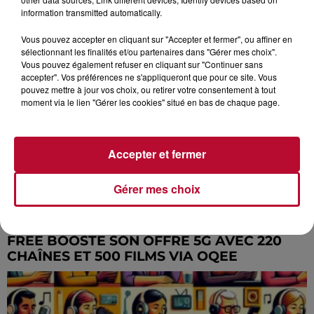
information transmitted automatically.
TNT UHD: COMMENT PROFITER DES
Vous pouvez accepter en cliquant sur "Accepter et fermer", ou affiner en
NOUVELLES CHAÎNES UHD DE FRANCE...
sélectionnant les finalités et/ou partenaires dans "Gérer mes choix".
Vous pouvez également refuser en cliquant sur "Continuer sans
accepter". Vos préférences ne s'appliqueront que pour ce site. Vous
pouvez mettre à jour vos choix, ou retirer votre consentement à tout
moment via le lien "Gérer les cookies" situé en bas de chaque page.
Accepter et fermer
Gérer mes choix
FREE BOOSTE SON OFFRE 5G AVEC 220
CHAÎNES ET 500 FILMS VIA OQEE