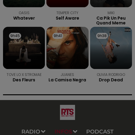
OASIS
TEMPER CITY
MIKI
Whatever
Self Aware
Ca Pik Un Peu
Quand Meme
9h45
9h45
9h41
9h41
9h38
9h38
TOVE LO X STROMAE
JUANES
OLIVIA RODRIGO
Des Fleurs
La Camisa Negra
Drop Dead
RADIO
INFOS
PODCAST