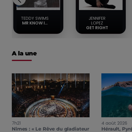
TEDDY SWIMS
JENNIFER
MR KNOW IT
LOPEZ
ALL
GET RIGHT
A la une
7h21
4 août 2026
Nîmes : « Le Rêve du gladiateur
Hérault, Pyr