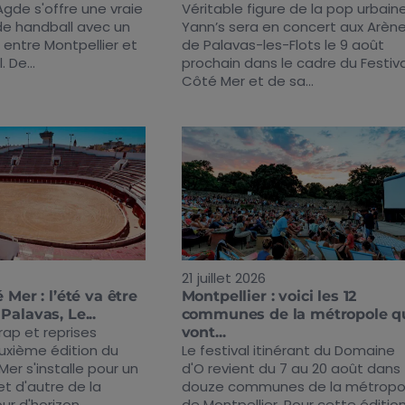
Agde s'offre une vraie
Véritable figure de la pop urbaine
 de handball avec un
Yann’s sera en concert aux Arèn
entre Montpellier et
de Palavas-les-Flots le 9 août
 De...
prochain dans le cadre du Festiva
Côté Mer et de sa...
21 juillet 2026
 Mer : l’été va être
Montpellier : voici les 12
Palavas, Le...
communes de la métropole q
rap et reprises
vont...
euxième édition du
Le festival itinérant du Domaine
Mer s'installe pour un
d'O revient du 7 au 20 août dans
et d'autre de la
douze communes de la métropo
r d'horizon...
de Montpellier. Pour cette éditio