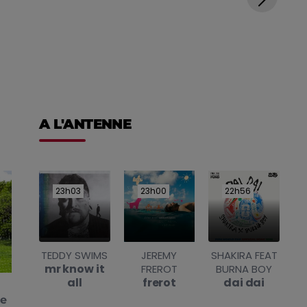
A L'ANTENNE
23h03
23h03
23h00
23h00
22h56
22h56
TEDDY SWIMS
JEREMY
SHAKIRA FEAT
mr know it
FREROT
BURNA BOY
all
frerot
dai dai
te