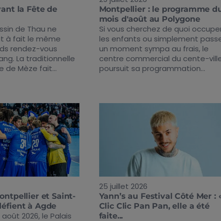
vant la Fête de
Montpellier : le programme d
mois d'août au Polygone
assin de Thau ne
Si vous cherchez de quoi occupe
ut à fait le même
les enfants ou simplement pass
nds rendez-vous
un moment sympa au frais, le
ang. La traditionnelle
centre commercial du cente-vill
e de Mèze fait...
poursuit sa programmation...
25 juillet 2026
ontpellier et Saint-
Yann’s au Festival Côté Mer : 
défient à Agde
Clic Clic Pan Pan, elle a été
août 2026, le Palais
faite...