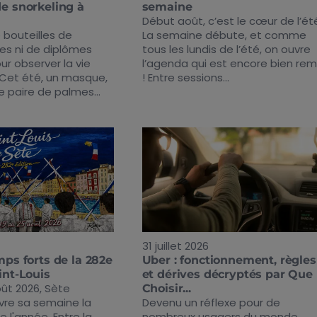
de snorkeling à
semaine
Début août, c’est le cœur de l’ét
 bouteilles de
La semaine débute, et comme
es ni de diplômes
tous les lundis de l’été, on ouvre
r observer la vie
l’agenda qui est encore bien rem
 Cet été, un masque,
! Entre sessions...
e paire de palmes...
31 juillet 2026
mps forts de la 282e
Uber : fonctionnement, règles
14h00 - 17h00
int-Louis
et dérives décryptés par Que
La playlist avec Mathieu
oût 2026, Sète
Choisir...
ivre sa semaine la
Devenu un réflexe pour de
e l'année. Entre la
nombreux usagers du monde