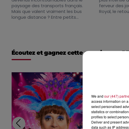
paysage des transports français.
ferveur des j
Mais que valent vraiment les bus
Royal, le retou
longue distance ? Entre petits...
Écoutez et gagnez cette semaine sur R
We and
our (447) partn
access information on a 
select personalised ad
statistics or combinatio
profiles to select person
Deliver and present adv
data such as IP address 