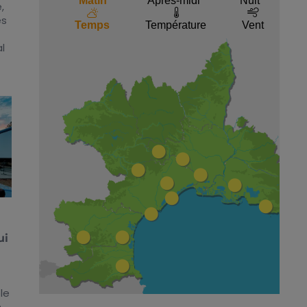
,
es
l
ui
le
n