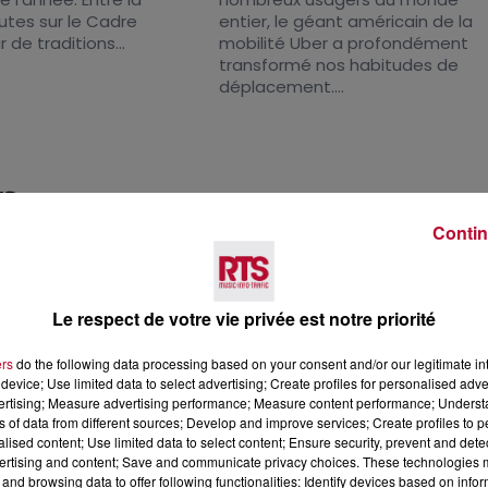
outes sur le Cadre
entier, le géant américain de la
r de traditions...
mobilité Uber a profondément
transformé nos habitudes de
déplacement....
TS
Contin
Le respect de votre vie privée est notre priorité
ers
do the following data processing based on your consent and/or our legitimate int
device; Use limited data to select advertising; Create profiles for personalised adver
vertising; Measure advertising performance; Measure content performance; Unders
ns of data from different sources; Develop and improve services; Create profiles to 
alised content; Use limited data to select content; Ensure security, prevent and detect
ertising and content; Save and communicate privacy choices. These technologies
and browsing data to offer following functionalities: Identify devices based on infor