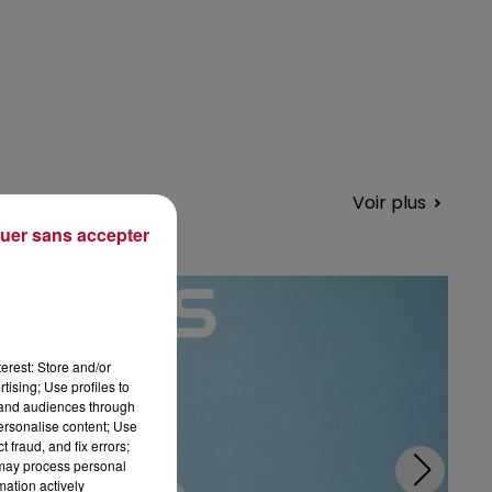
Voir plus
uer sans accepter
erest: Store and/or
tising; Use profiles to
tand audiences through
personalise content; Use
 fraud, and fix errors;
 may process personal
mation actively