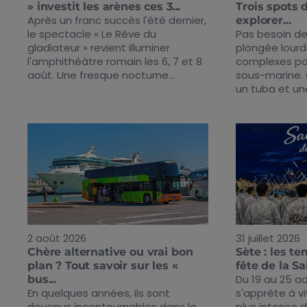
» investit les arènes ces 3...
Trois spots 
Après un franc succès l'été dernier,
explorer...
le spectacle « Le Rêve du
Pas besoin de
gladiateur » revient illuminer
plongée lourd
l'amphithéâtre romain les 6, 7 et 8
complexes pou
août. Une fresque nocturne...
sous-marine.
un tuba et un
2 août 2026
31 juillet 2026
Chère alternative ou vrai bon
Sète : les te
9h00 - 14h00
plan ? Tout savoir sur les «
fête de la Sa
 Loris
Plein sud avec Eric
Du 19 au 25 a
bus...
En quelques années, ils sont
s'apprête à v
devenus incontournables dans le
plus intense d