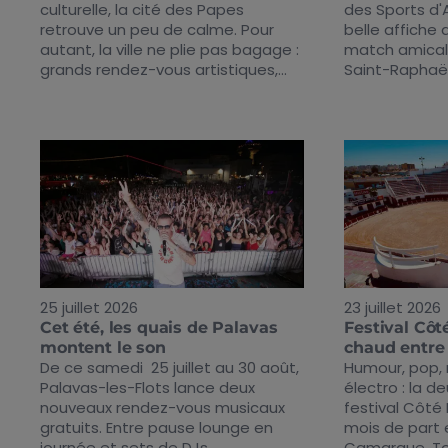
culturelle, la cité des Papes
des Sports d'
retrouve un peu de calme. Pour
belle affiche
autant, la ville ne plie pas bagage :
match amical 
grands rendez-vous artistiques,...
Saint-Raphaël.
25 juillet 2026
23 juillet 2026
Cet été, les quais de Palavas
Festival Côté
montent le son
chaud entre 
De ce samedi 25 juillet au 30 août,
Humour, pop, 
Palavas-les-Flots lance deux
électro : la d
nouveaux rendez-vous musicaux
festival Côté 
gratuits. Entre pause lounge en
mois de part 
journée et sets de DJs...
Camargue. Tou