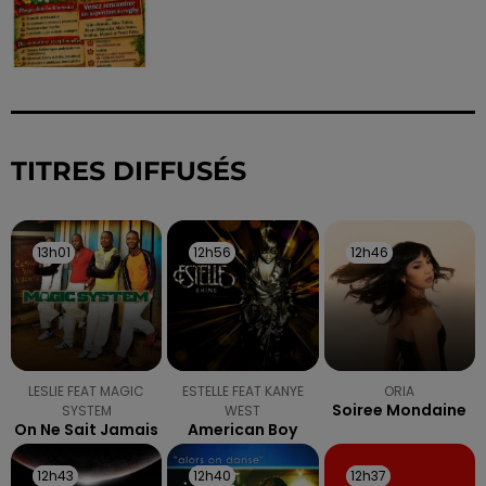
TITRES DIFFUSÉS
13h01
13h01
12h56
12h56
12h46
12h46
LESLIE FEAT MAGIC
ESTELLE FEAT KANYE
ORIA
Soiree Mondaine
SYSTEM
WEST
On Ne Sait Jamais
American Boy
12h43
12h43
12h40
12h40
12h37
12h37