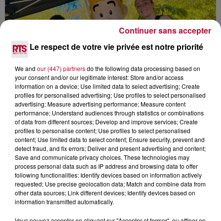
Continuer sans accepter
Le respect de votre vie privée est notre priorité
We and
our (447) partners
do the following data processing based on
your consent and/or our legitimate interest: Store and/or access
information on a device; Use limited data to select advertising; Create
profiles for personalised advertising; Use profiles to select personalised
advertising; Measure advertising performance; Measure content
AVIGNON : UN DIRECT QUI DÉCOIFFE AU
performance; Understand audiences through statistics or combinations
PARC SPIROU
of data from different sources; Develop and improve services; Create
profiles to personalise content; Use profiles to select personalised
content; Use limited data to select content; Ensure security, prevent and
detect fraud, and fix errors; Deliver and present advertising and content;
Save and communicate privacy choices. These technologies may
process personal data such as IP address and browsing data to offer
following functionalities: Identify devices based on information actively
requested; Use precise geolocation data; Match and combine data from
other data sources; Link different devices; Identify devices based on
information transmitted automatically.
Vous pouvez accepter en cliquant sur "Accepter et fermer", ou affiner en