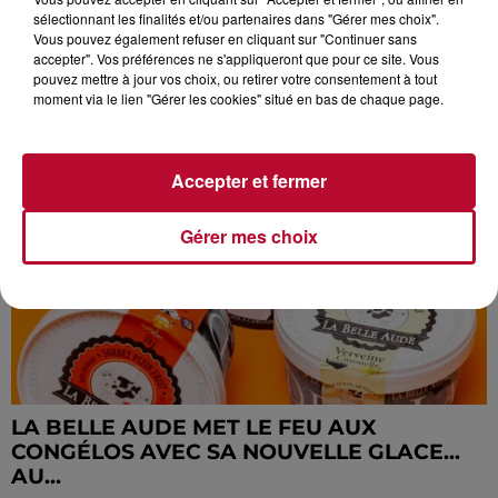
sélectionnant les finalités et/ou partenaires dans "Gérer mes choix".
Vous pouvez également refuser en cliquant sur "Continuer sans
accepter". Vos préférences ne s'appliqueront que pour ce site. Vous
pouvez mettre à jour vos choix, ou retirer votre consentement à tout
RTS LIVE : L’ÉMISSION À METTRE EN
moment via le lien "Gérer les cookies" situé en bas de chaque page.
REPLAY D’URGENCE
Accepter et fermer
Gérer mes choix
LA BELLE AUDE MET LE FEU AUX
CONGÉLOS AVEC SA NOUVELLE GLACE...
AU...