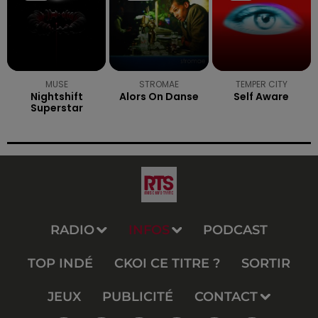
MUSE
STROMAE
TEMPER CITY
Nightshift
Alors On Danse
Self Aware
Superstar
RADIO
INFOS
PODCAST
TOP INDÉ
CKOI CE TITRE ?
SORTIR
JEUX
PUBLICITÉ
CONTACT