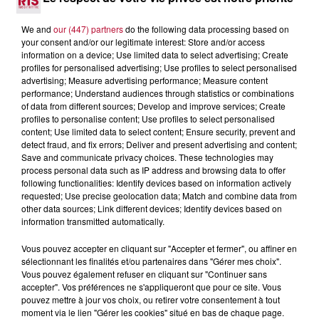
We and
our (447) partners
do the following data processing based on
your consent and/or our legitimate interest: Store and/or access
information on a device; Use limited data to select advertising; Create
profiles for personalised advertising; Use profiles to select personalised
advertising; Measure advertising performance; Measure content
performance; Understand audiences through statistics or combinations
of data from different sources; Develop and improve services; Create
profiles to personalise content; Use profiles to select personalised
content; Use limited data to select content; Ensure security, prevent and
detect fraud, and fix errors; Deliver and present advertising and content;
Save and communicate privacy choices. These technologies may
process personal data such as IP address and browsing data to offer
following functionalities: Identify devices based on information actively
4 août 2026
requested; Use precise geolocation data; Match and combine data from
Fête de la Polynésie à Villeveyrac
other data sources; Link different devices; Identify devices based on
information transmitted automatically.
Vous pouvez accepter en cliquant sur "Accepter et fermer", ou affiner en
sélectionnant les finalités et/ou partenaires dans "Gérer mes choix".
Vous pouvez également refuser en cliquant sur "Continuer sans
accepter". Vos préférences ne s'appliqueront que pour ce site. Vous
pouvez mettre à jour vos choix, ou retirer votre consentement à tout
moment via le lien "Gérer les cookies" situé en bas de chaque page.