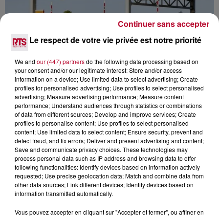
Continuer sans accepter
Le respect de votre vie privée est notre priorité
We and
our (447) partners
do the following data processing based on
your consent and/or our legitimate interest: Store and/or access
information on a device; Use limited data to select advertising; Create
NÎMES : ON FAIT LE POINT SUR LES
profiles for personalised advertising; Use profiles to select personalised
NOUVEAUX TARIFS DES PÉAGES AU 1ER...
advertising; Measure advertising performance; Measure content
performance; Understand audiences through statistics or combinations
of data from different sources; Develop and improve services; Create
profiles to personalise content; Use profiles to select personalised
content; Use limited data to select content; Ensure security, prevent and
detect fraud, and fix errors; Deliver and present advertising and content;
Save and communicate privacy choices. These technologies may
process personal data such as IP address and browsing data to offer
following functionalities: Identify devices based on information actively
requested; Use precise geolocation data; Match and combine data from
other data sources; Link different devices; Identify devices based on
information transmitted automatically.
Vous pouvez accepter en cliquant sur "Accepter et fermer", ou affiner en