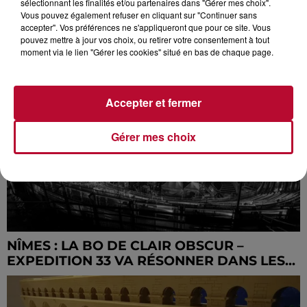
sélectionnant les finalités et/ou partenaires dans "Gérer mes choix".
Vous pouvez également refuser en cliquant sur "Continuer sans
DOSSIER. DÉTOX ET RÉGIMES
accepter". Vos préférences ne s'appliqueront que pour ce site. Vous
AMAIGRISSANTS, ATTENTION AUX
pouvez mettre à jour vos choix, ou retirer votre consentement à tout
FAUSSES...
moment via le lien "Gérer les cookies" situé en bas de chaque page.
Accepter et fermer
Gérer mes choix
NÎMES : LA BO DE CLAIR OBSCUR –
EXPEDITION 33 VA RÉSONNER DANS LES...