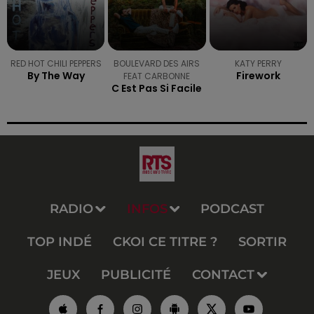
RED HOT CHILI PEPPERS
BOULEVARD DES AIRS
KATY PERRY
By The Way
Firework
FEAT CARBONNE
C Est Pas Si Facile
RADIO
INFOS
PODCAST
TOP INDÉ
CKOI CE TITRE ?
SORTIR
JEUX
PUBLICITÉ
CONTACT