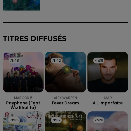
TITRES DIFFUSÉS
7h48
7h48
7h42
7h42
7h39
7h39
MAROON 5
ALEX WARREN
AMIR
Payphone (feat
Fever Dream
A L Imparfaite
Wiz Khalifa)
7h35
7h35
7h32
7h32
7h28
7h28