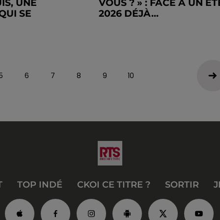
IS, UNE
VOUS ? » : FACE À UN ÉT
QUI SE
2026 DÉJÀ...
5
6
7
8
9
10
T
TOP INDÉ
CKOI CE TITRE ?
SORTIR
J