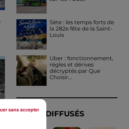
Sète : les temps forts de
R
la 282e fête de la Saint-
Louis
Uber : fonctionnement,
règles et dérives
décryptés par Que
Choisir...
N
uer sans accepter
TITRES DIFFUSÉS