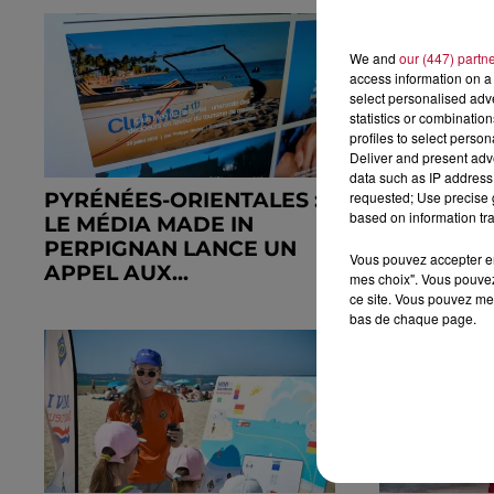
We and
our (447) partn
access information on a 
select personalised ad
statistics or combinatio
profiles to select person
Deliver and present adv
data such as IP address 
PYRÉNÉES-ORIENTALES :
QUAND L'I
requested; Use precise g
based on information tra
LE MÉDIA MADE IN
PROCHES 
PERPIGNAN LANCE UN
L'ARNAQU
Vous pouvez accepter en 
APPEL AUX...
CLONAGE..
mes choix". Vous pouvez
ce site. Vous pouvez met
bas de chaque page.