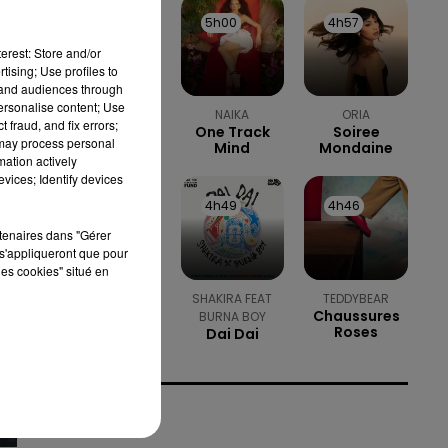
5h04
5h04
5h00
5h00
4h57
4h57
erest: Store and/or
tising; Use profiles to
tand audiences through
personalise content; Use
FLORENT PAGNY
NAIKA
ORIA
 fraud, and fix errors;
Si Tu Veux
One Track
Soiree
 may process personal
M'essayer
Mind
Mondaine
mation actively
vices; Identify devices
4h53
4h53
4h49
4h49
4h46
4h46
I
rtenaires dans "Gérer
s'appliqueront que pour
les cookies" situé en
TRAIN
SHAKIRA FEAT
TEDDYBEAR
Hey Soul
Chaussures
BURNA BOY
Sister
Roses
Dai Dai