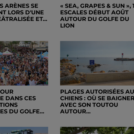
ES ARÈNES SE
« SEA, GRAPES & SUN », 
T LORS D'UNE
ESCALES DÉBUT AOÛT
ÉÂTRALISÉE ET...
AUTOUR DU GOLFE DU
LION
TOUR
PLAGES AUTORISÉES A
E DANS CES
CHIENS : OÙ SE BAIGNE
ATIONS
AVEC SON TOUTOU
S DU GOLFE...
AUTOUR...