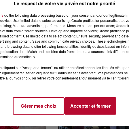
Le respect de votre vie privée est notre priorité
ers
do the following data processing based on your consent and/or our legitimate int
device; Use limited data to select advertising; Create profiles for personalised adver
vertising; Measure advertising performance; Measure content performance; Unders
ns of data from different sources; Develop and improve services; Create profiles to 
alised content; Use limited data to select content; Ensure security, prevent and detect
ertising and content; Save and communicate privacy choices. These technologies
and browsing data to offer following functionalities: Identify devices based on infor
A IMITE VOS
L'ESPADRILLE SPÉCIAL
eolocation data; Match and combine data from other data sources; Link different de
nsmitted automatically.
: ATTENTION À
PÉTANQUE : L'IDÉE
E AU
GÉNIALE DE PAYOTE QU
cliquant sur "Accepter et fermer", ou affiner en sélectionnant les finalités et/ou pa
.
FAIT...
 également refuser en cliquant sur "Continuer sans accepter". Vos préférences ne 
tre à jour vos choix, ou retirer votre consentement à tout moment via le lien "Gérer 
Gérer mes choix
Accepter et fermer