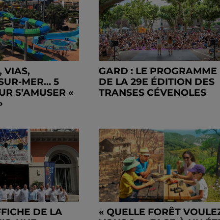
 VIAS,
GARD : LE PROGRAMME
SUR-MER… 5
DE LA 29E ÉDITION DES
UR S’AMUSER «
TRANSES CÉVENOLES
»
AFFICHE DE LA
« QUELLE FORÊT VOULE