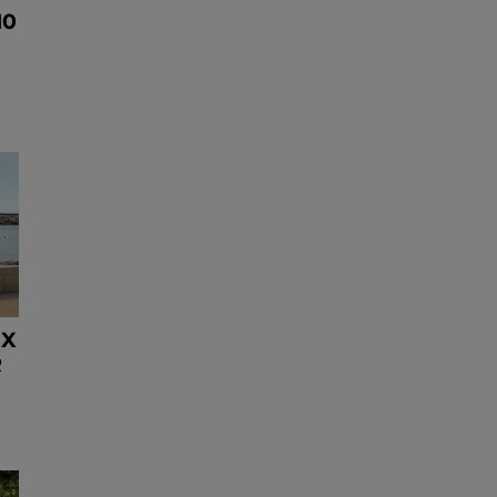
10
UX
R