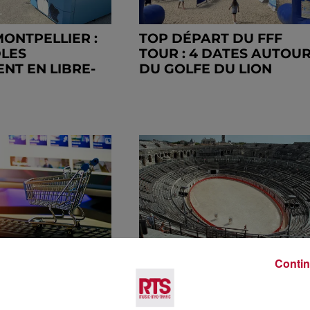
MONTPELLIER :
TOP DÉPART DU FFF
LES
TOUR : 4 DATES AUTOU
ENT EN LIBRE-
DU GOLFE DU LION
S SUR INTERNET
LES ARÈNES DE NÎMES E
Contin
T DÉJOUER LES
AOÛT : LE PROGRAMME
 ACHETER EN...
POUR NE RIEN RATER