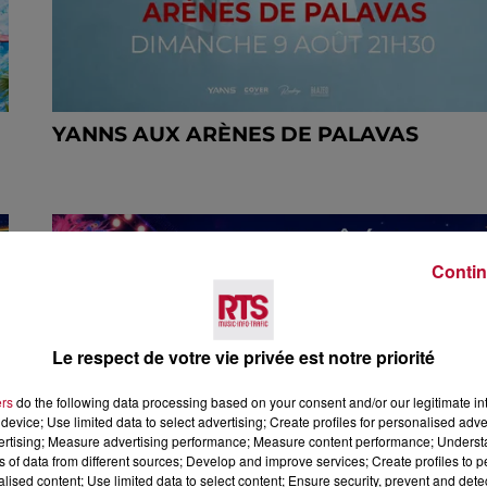
YANNS AUX ARÈNES DE PALAVAS
Contin
Le respect de votre vie privée est notre priorité
ers
do the following data processing based on your consent and/or our legitimate int
device; Use limited data to select advertising; Create profiles for personalised adver
vertising; Measure advertising performance; Measure content performance; Unders
ns of data from different sources; Develop and improve services; Create profiles to 
alised content; Use limited data to select content; Ensure security, prevent and detect