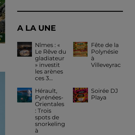
A LA UNE
Nîmes : «
Fête de la
E
Le Rêve du
Polynésie
gladiateur
à
» investit
Villeveyrac
les arènes
ces 3...
Hérault,
Soirée DJ
Pyrénées-
Playa
Orientales
: Trois
spots de
snorkeling
à