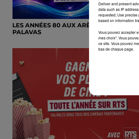
Deliver and present adv
data such as IP address 
requested; Use precise g
based on information tra
LES ANNÉES 80 AUX ARÈNES DE
PALAVAS
Vous pouvez accepter en 
mes choix". Vous pouvez
ce site. Vous pouvez met
bas de chaque page.