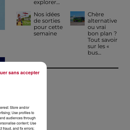
explorer...
Nos idées
Chère
de sorties
alternative
pour cette
ou vrai
semaine
bon plan ?
Tout savoir
sur les «
bus...
uer sans accepter
erest: Store and/or
tising; Use profiles to
tand audiences through
personalise content; Use
 fraud, and fix errors;