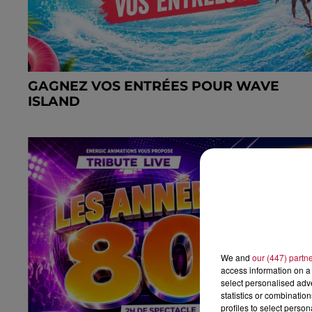
GAGNEZ VOS ENTRÉES POUR WAVE
ISLAND
We and
our (447) partn
access information on a 
select personalised ad
statistics or combinatio
profiles to select person