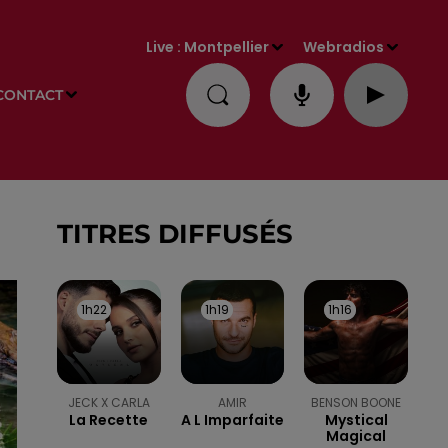
Live :
Montpellier
Webradios
CONTACT
TITRES DIFFUSÉS
1h22
1h22
1h19
1h19
1h16
1h16
JECK X CARLA
AMIR
BENSON BOONE
La Recette
A L Imparfaite
Mystical
Magical