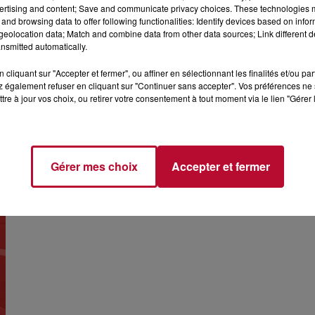
ertising and content; Save and communicate privacy choices. These technologies
and browsing data to offer following functionalities: Identify devices based on infor
eolocation data; Match and combine data from other data sources; Link different de
nsmitted automatically.
NOËLLE PERNA AUX ARÈNES DU GRAU
DU ROI
cliquant sur "Accepter et fermer", ou affiner en sélectionnant les finalités et/ou pa
 également refuser en cliquant sur "Continuer sans accepter". Vos préférences ne 
tre à jour vos choix, ou retirer votre consentement à tout moment via le lien "Gérer 
Gérer mes choix
Accepter et fermer