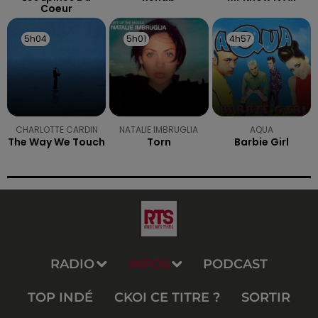
Coeur
5h04
5h04
5h01
5h01
4h57
4h57
CHARLOTTE CARDIN
NATALIE IMBRUGLIA
AQUA
The Way We Touch
Torn
Barbie Girl
RADIO
INFOS
PODCAST
TOP INDÉ
CKOI CE TITRE ?
SORTIR