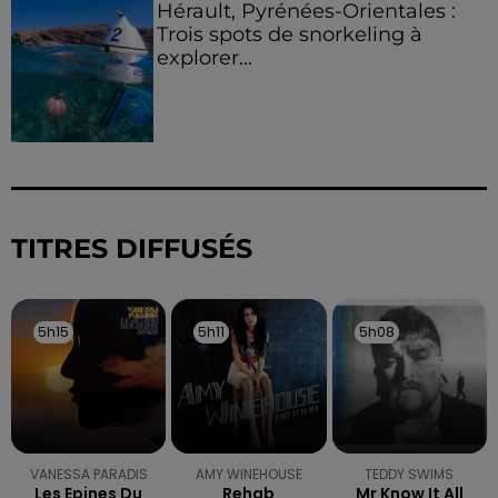
Hérault, Pyrénées-Orientales :
Trois spots de snorkeling à
explorer...
TITRES DIFFUSÉS
5h15
5h15
5h11
5h11
5h08
5h08
VANESSA PARADIS
AMY WINEHOUSE
TEDDY SWIMS
Les Epines Du
Rehab
Mr Know It All