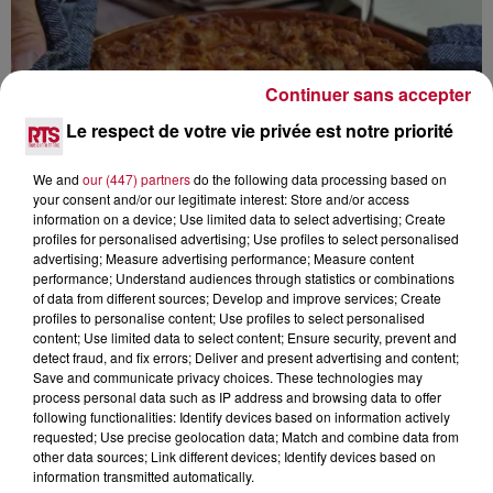
Continuer sans accepter
Le respect de votre vie privée est notre priorité
We and
our (447) partners
do the following data processing based on
your consent and/or our legitimate interest: Store and/or access
information on a device; Use limited data to select advertising; Create
profiles for personalised advertising; Use profiles to select personalised
advertising; Measure advertising performance; Measure content
L’OCCITANIE DANS LE TOP 3 DES
performance; Understand audiences through statistics or combinations
DESTINATIONS GASTRONOMIQUES
of data from different sources; Develop and improve services; Create
PRÉFÉRÉES...
profiles to personalise content; Use profiles to select personalised
content; Use limited data to select content; Ensure security, prevent and
detect fraud, and fix errors; Deliver and present advertising and content;
Save and communicate privacy choices. These technologies may
process personal data such as IP address and browsing data to offer
following functionalities: Identify devices based on information actively
requested; Use precise geolocation data; Match and combine data from
other data sources; Link different devices; Identify devices based on
information transmitted automatically.