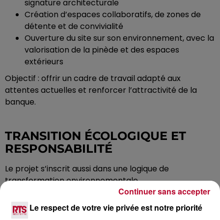
signature architecturale
Création d’espaces collaboratifs, de zones de
détente et de convivialité
Ouverture du site sur son environnement, avec la
valorisation de la pinède et des espaces
extérieurs
Objectif : offrir un cadre de travail adapté aux
attentes actuelles et renforcer l’attractivité de la
banque.
TRANSITION ÉCOLOGIQUE ET
RESPONSABILITÉ
Le projet s’inscrit aussi dans une logique de
transformation environnementale.
Continuer sans accepter
Le bâtiment vise une meilleure performance
Le respect de votre vie privée est notre priorité
énergétique :