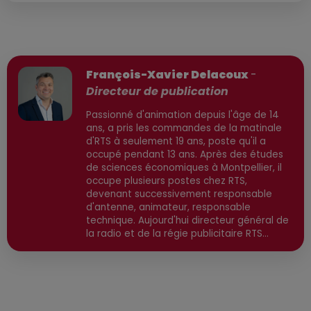
Publié : 25 mars 2026 à 17h03 par
François-Xavier Delacoux
-
Directeur de publication
Passionné d'animation depuis l'âge de 14
ans, a pris les commandes de la matinale
d'RTS à seulement 19 ans, poste qu'il a
occupé pendant 13 ans. Après des études
de sciences économiques à Montpellier, il
occupe plusieurs postes chez RTS,
devenant successivement responsable
d'antenne, animateur, responsable
technique. Aujourd'hui directeur général de
la radio et de la régie publicitaire RTS
Communication, il est également directeur
de publication, avec une spécialisation
dans l'actualité high-tech, économique et
environnementale. Secteurs préviligiés :
High-Tech, IA, Economique, Environnement