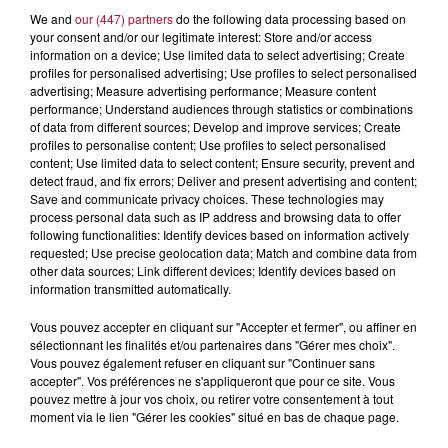
Réduction des surfaces et optimisation des
We and
our (447) partners
do the following data processing based on
espaces
your consent and/or our legitimate interest: Store and/or access
information on a device; Use limited data to select advertising; Create
Baisse des consommations énergétiques
profiles for personalised advertising; Use profiles to select personalised
Suppression progressive des énergies fossiles
advertising; Measure advertising performance; Measure content
Déploiement de solutions de pilotage intelligent
performance; Understand audiences through statistics or combinations
of data from different sources; Develop and improve services; Create
La banque développe également sa production
profiles to personalise content; Use profiles to select personalised
content; Use limited data to select content; Ensure security, prevent and
d’énergie :
detect fraud, and fix errors; Deliver and present advertising and content;
Renforcement de l’autoconsommation solaire
Save and communicate privacy choices. These technologies may
process personal data such as IP address and browsing data to offer
Objectif d’un site partiellement autonome en
following functionalities: Identify devices based on information actively
énergie
requested; Use precise geolocation data; Match and combine data from
other data sources; Link different devices; Identify devices based on
Autre innovation, l’installation de pompes à chaleur
information transmitted automatically.
fonctionnant au CO₂, une technologie encore peu
Vous pouvez accepter en cliquant sur "Accepter et fermer", ou affiner en
répandue dans le tertiaire, qui limite l’impact
sélectionnant les finalités et/ou partenaires dans "Gérer mes choix".
environnemental.
Vous pouvez également refuser en cliquant sur "Continuer sans
accepter". Vos préférences ne s'appliqueront que pour ce site. Vous
La démarche reste mesurée. Pas de logique de
pouvez mettre à jour vos choix, ou retirer votre consentement à tout
compétition affichée. Mais une volonté d’agir de
moment via le lien "Gérer les cookies" situé en bas de chaque page.
manière responsable, en cohérence avec les