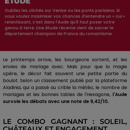
ÉTUDE
Oubliez les clichés sur Venise ou les ponts parisiens. Si
vous voulez maximiser vos chances d’entendre un « oui »
retentissant, c’est dans l’Aude qu’il faut poser votre
genou à terre. Une étude récente vient de sacrer le
département champion de France du romantisme.
Le printemps arrive, les bourgeons sortent, et les
envies de mariage avec. Mais pour que la magie
opère, le décor fait souvent une petite partie du
boulot. Selon un classement publié par la plateforme
Aladinia, qui a passé au crible la météo, le nombre de
mariages et les bonnes tables de l'Hexagone
, l'Aude
survole les débats avec une note de 9,42/10.
LE COMBO GAGNANT : SOLEIL,
CHÂTEAUX ET ENGAGEMENT