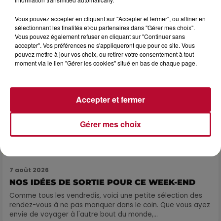
propose une alternative bien plus vivante :...
Vous pouvez accepter en cliquant sur "Accepter et fermer", ou affiner en
sélectionnant les finalités et/ou partenaires dans "Gérer mes choix".
Vous pouvez également refuser en cliquant sur "Continuer sans
accepter". Vos préférences ne s'appliqueront que pour ce site. Vous
pouvez mettre à jour vos choix, ou retirer votre consentement à tout
moment via le lien "Gérer les cookies" situé en bas de chaque page.
Accepter et fermer
Gérer mes choix
7 août 2026
NOS IDÉES DE SORTIE POUR CE WEEK-END
Comme tous les vendredis, voici une petite sélection des
rendez-vous à ne pas manquer dans le coin. Que vous ayez
envie de voyager à l'autre bout du monde,...