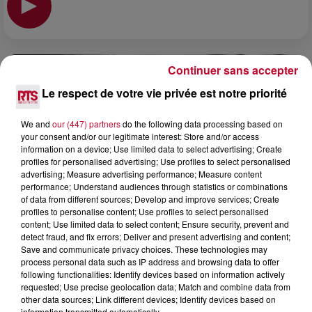
Continuer sans accepter
Le respect de votre vie privée est notre priorité
We and
our (447) partners
do the following data processing based on
your consent and/or our legitimate interest: Store and/or access
information on a device; Use limited data to select advertising; Create
profiles for personalised advertising; Use profiles to select personalised
advertising; Measure advertising performance; Measure content
performance; Understand audiences through statistics or combinations
of data from different sources; Develop and improve services; Create
profiles to personalise content; Use profiles to select personalised
content; Use limited data to select content; Ensure security, prevent and
detect fraud, and fix errors; Deliver and present advertising and content;
8 août 2026
Save and communicate privacy choices. These technologies may
process personal data such as IP address and browsing data to offer
OCCITANIE : CET ÉTÉ, LA CRÉATION S'EXPOSE
following functionalities: Identify devices based on information actively
DANS LES ATELIERS D'ARTISANS
requested; Use precise geolocation data; Match and combine data from
Marre des plages bondées et des visites au pas de charge
other data sources; Link different devices; Identify devices based on
? La Chambre de Métiers et de l’Artisanat Occitanie
information transmitted automatically.