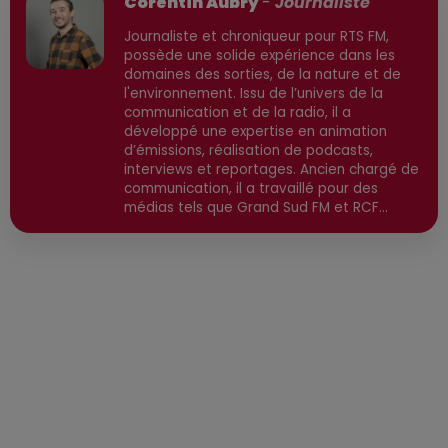
Corentin Aubry
-
Journaliste
Journaliste et chroniqueur pour RTS FM,
possède une solide expérience dans les
domaines des sorties, de la nature et de
l'environnement. Issu de l’univers de la
communication et de la radio, il a
développé une expertise en animation
d’émissions, réalisation de podcasts,
interviews et reportages. Ancien chargé de
communication, il a travaillé pour des
médias tels que Grand Sud FM et RCF
avant de devenir consultant indépendant.
Son parcours est enrichi par une formation
en communication et technologies de
l'information, ainsi qu'en techniques de
réalisation radio. Secteurs préviligiés :
Sortie, Nature, Environnement, Culture,
Social, Divertissement