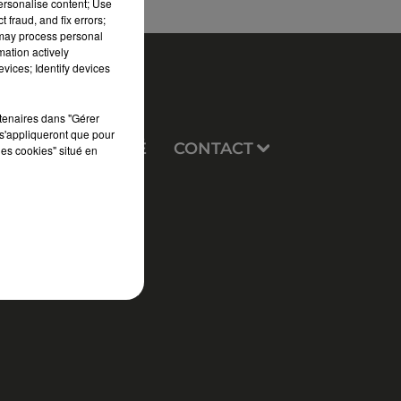
personalise content; Use
 fraud, and fix errors;
 may process personal
mation actively
vices; Identify devices
rtenaires dans "Gérer
s'appliqueront que pour
EUX
PUBLICITÉ
CONTACT
les cookies" situé en