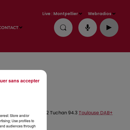
Live :
Montpellier
Webradios
CONTACT
uer sans accepter
an
87.8
Perpignan
94.2 Tuchan 94.3
Toulouse
DAB+
erest: Store and/or
tising; Use profiles to
tand audiences through