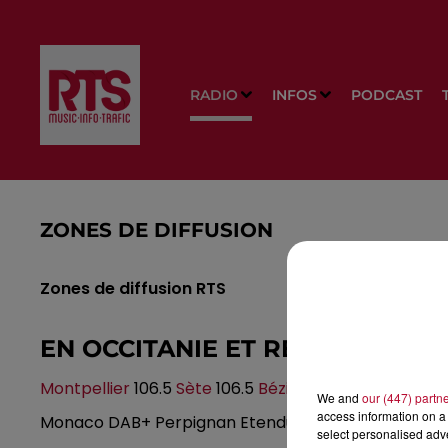
RADIO
INFOS
PODCAST
ZONES DE DIFFUSION
Zones de diffusion RTS
EN OCCITANIE ET REGION SUD
Montpellier
106.5
Sète
106.5
Béziers
87.9
Narbonne
1
We and
our (447) partn
access information on a 
Monaco DAB+ Perpignan Etendu DAB+ Nimes-Alès 
select personalised ad