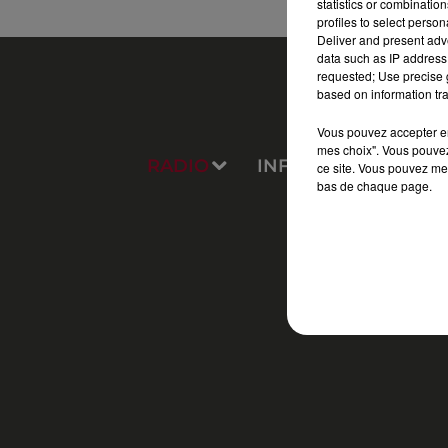
statistics or combinatio
profiles to select person
Deliver and present adv
data such as IP address 
requested; Use precise g
based on information tra
Vous pouvez accepter en 
mes choix". Vous pouvez
RADIO
INFOS
PODCAS
ce site. Vous pouvez met
bas de chaque page.