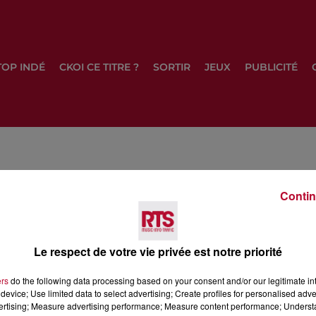
TOP INDÉ
CKOI CE TITRE ?
SORTIR
JEUX
PUBLICITÉ
Contin
Le respect de votre vie privée est notre priorité
06
Nîmes
106.6
Avignon
106.7
Lodève
105.9
Ganges-Le Vig
ers
do the following data processing based on your consent and/or our legitimate int
device; Use limited data to select advertising; Create profiles for personalised adver
DAB+
vertising; Measure advertising performance; Measure content performance; Unders