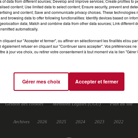
ns of data from different sources; Develop and improve services; Create profiles to 
alised content; Use limited data to select content; Ensure security, prevent and detect
ertising and content; Save and communicate privacy choices. These technologies
and browsing data to offer following functionalities: Identify devices based on infor
eolocation data; Match and combine data from other data sources; Link different de
nsmitted automatically.
cliquant sur "Accepter et fermer", ou affiner en sélectionnant les finalités et/ou pa
 également refuser en cliquant sur "Continuer sans accepter". Vos préférences ne 
T
TOP INDÉ
CKOI CE TITRE ?
SORTIR
J
tre à jour vos choix, ou retirer votre consentement à tout moment via le lien "Gérer 
Gérer mes choix
Accepter et fermer
Gestion des cookies
Mentions Légales (CGU)
Plan du site
Archives
2026
2025
2024
2023
2022