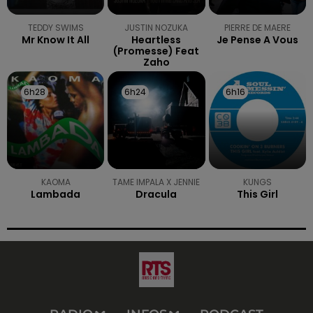
TEDDY SWIMS
JUSTIN NOZUKA
PIERRE DE MAERE
Mr Know It All
Heartless
Je Pense A Vous
(promesse) Feat
Zaho
6h28
6h28
6h24
6h24
6h16
6h16
KAOMA
TAME IMPALA X JENNIE
KUNGS
Lambada
Dracula
This Girl