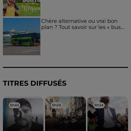
Chère alternative ou vrai bon
plan ? Tout savoir sur les « bus...
TITRES DIFFUSÉS
6h43
6h43
6h39
6h39
6h34
6h34