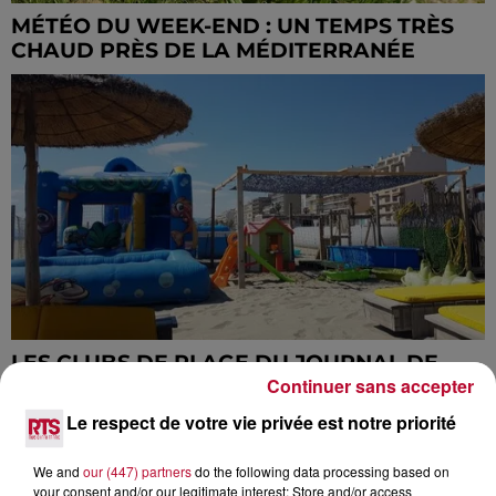
MÉTÉO DU WEEK-END : UN TEMPS TRÈS
CHAUD PRÈS DE LA MÉDITERRANÉE
LES CLUBS DE PLAGE DU JOURNAL DE
Continuer sans accepter
MICKEY ANNONCENT L'OUVERTURE DE...
Le respect de votre vie privée est notre priorité
We and
our (447) partners
do the following data processing based on
your consent and/or our legitimate interest: Store and/or access