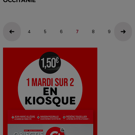
OCCITANIE
4
5
6
7
8
9
10