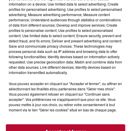
information on a device; Use limited data to select advertising; Create
profiles for personalised advertising; Use profiles to select personalised
advertising; Measure advertising performance; Measure content
performance; Understand audiences through statistics or combinations
of data from different sources; Develop and improve services; Create
profiles to personalise content; Use profiles to select personalised
content; Use limited data to select content; Ensure security, prevent and
detect fraud, and fix errors; Deliver and present advertising and content;
Save and communicate privacy choices. These technologies may
process personal data such as IP address and browsing data to offer
LA QUALITÉ DE L'AIR EN OCCITANIE S'EST
following functionalities: Identify devices based on information actively
AMÉLIORÉE EN 2022 MALGRÉ LA...
requested; Use precise geolocation data; Match and combine data from
other data sources; Link different devices; Identify devices based on
information transmitted automatically.
Vous pouvez accepter en cliquant sur "Accepter et fermer", ou affiner en
sélectionnant les finalités et/ou partenaires dans "Gérer mes choix".
Vous pouvez également refuser en cliquant sur "Continuer sans
accepter". Vos préférences ne s'appliqueront que pour ce site. Vous
pouvez mettre à jour vos choix, ou retirer votre consentement à tout
moment via le lien "Gérer les cookies" situé en bas de chaque page.