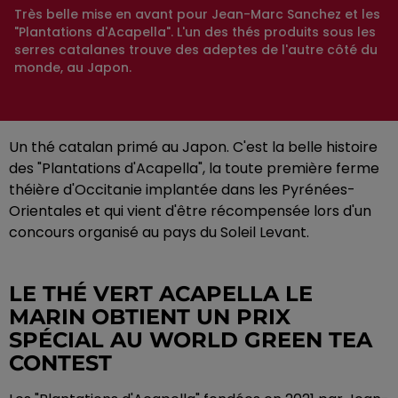
Très belle mise en avant pour Jean-Marc Sanchez et les
"Plantations d'Acapella". L'un des thés produits sous les
serres catalanes trouve des adeptes de l'autre côté du
monde, au Japon.
Un thé catalan primé au Japon. C'est la belle histoire
des "Plantations d'Acapella", la toute première ferme
théière d'Occitanie implantée dans les Pyrénées-
Orientales et qui vient d'être récompensée lors d'un
concours organisé au pays du Soleil Levant.
LE THÉ VERT ACAPELLA LE
MARIN OBTIENT UN PRIX
SPÉCIAL AU WORLD GREEN TEA
CONTEST