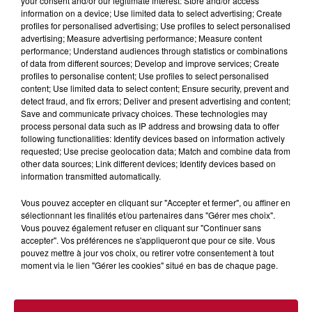
your consent and/or our legitimate interest: Store and/or access
information on a device; Use limited data to select advertising; Create
profiles for personalised advertising; Use profiles to select personalised
advertising; Measure advertising performance; Measure content
performance; Understand audiences through statistics or combinations
of data from different sources; Develop and improve services; Create
profiles to personalise content; Use profiles to select personalised
content; Use limited data to select content; Ensure security, prevent and
detect fraud, and fix errors; Deliver and present advertising and content;
Save and communicate privacy choices. These technologies may
process personal data such as IP address and browsing data to offer
following functionalities: Identify devices based on information actively
requested; Use precise geolocation data; Match and combine data from
other data sources; Link different devices; Identify devices based on
information transmitted automatically.
7 août 2026
DINER CONCERT À LA MJC DE MARSEILLAN
Vous pouvez accepter en cliquant sur "Accepter et fermer", ou affiner en
sélectionnant les finalités et/ou partenaires dans "Gérer mes choix".
Vous pouvez également refuser en cliquant sur "Continuer sans
accepter". Vos préférences ne s'appliqueront que pour ce site. Vous
pouvez mettre à jour vos choix, ou retirer votre consentement à tout
moment via le lien "Gérer les cookies" situé en bas de chaque page.