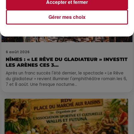
Accepter et fermer
Gérer mes choix
6 août 2026
NÎMES : « LE RÊVE DU GLADIATEUR » INVESTIT
LES ARÈNES CES 3...
Après un franc succès l'été dernier, le spectacle « Le Rêve
du gladiateur » revient illuminer l'amphithéâtre romain les 6,
7 et 8 août. Une fresque nocturne...