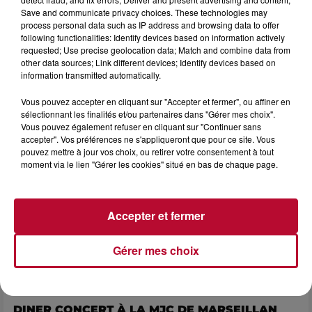
7 août 2026
Save and communicate privacy choices. These technologies may
NOS IDÉES DE SORTIE POUR CE WEEK-END
process personal data such as IP address and browsing data to offer
following functionalities: Identify devices based on information actively
Comme tous les vendredis, voici une petite sélection des
requested; Use precise geolocation data; Match and combine data from
rendez-vous à ne pas manquer dans le coin. Que vous ayez
other data sources; Link different devices; Identify devices based on
envie de voyager à l'autre bout du monde,...
information transmitted automatically.
Vous pouvez accepter en cliquant sur "Accepter et fermer", ou affiner en
sélectionnant les finalités et/ou partenaires dans "Gérer mes choix".
Vous pouvez également refuser en cliquant sur "Continuer sans
accepter". Vos préférences ne s'appliqueront que pour ce site. Vous
pouvez mettre à jour vos choix, ou retirer votre consentement à tout
moment via le lien "Gérer les cookies" situé en bas de chaque page.
Accepter et fermer
Gérer mes choix
7 août 2026
DINER CONCERT À LA MJC DE MARSEILLAN