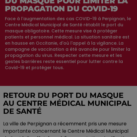
DU MASQUE POUR LIMITER LA
PROPAGATION DU COVID-19
Face à l'augmentation des cas COVID-19 à Perpignan, le
Centre Médical Municipal de Santé rétablit le port du
masque obligatoire. Cette mesure vise à protéger
patients et personnel médical. La situation sanitaire est
en hausse en Occitanie, d'où l'appel à la vigilance. La
campagne de vaccination a été avancée pour limiter la
propagation du virus. Respecter cette mesure et les
gestes barrières reste essentiel pour lutter contre la
Covid-19 et protéger tous.
RETOUR DU PORT DU MASQUE
AU CENTRE MÉDICAL MUNICIPAL
DE SANTÉ
La ville de Perpignan a récemment pris une mesure
importante concernant le Centre Médical Municipal