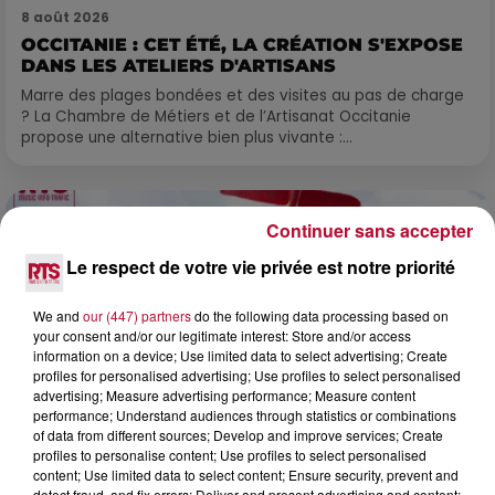
8 août 2026
OCCITANIE : CET ÉTÉ, LA CRÉATION S'EXPOSE
DANS LES ATELIERS D'ARTISANS
Marre des plages bondées et des visites au pas de charge
? La Chambre de Métiers et de l’Artisanat Occitanie
propose une alternative bien plus vivante :...
Continuer sans accepter
Le respect de votre vie privée est notre priorité
We and
our (447) partners
do the following data processing based on
your consent and/or our legitimate interest: Store and/or access
information on a device; Use limited data to select advertising; Create
profiles for personalised advertising; Use profiles to select personalised
advertising; Measure advertising performance; Measure content
performance; Understand audiences through statistics or combinations
of data from different sources; Develop and improve services; Create
profiles to personalise content; Use profiles to select personalised
content; Use limited data to select content; Ensure security, prevent and
detect fraud, and fix errors; Deliver and present advertising and content;