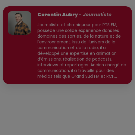
Publié : 7 février 2026 à 8h29 par
Corentin Aubry
-
Journaliste
Journaliste et chroniqueur pour RTS FM,
possède une solide expérience dans les
domaines des sorties, de la nature et de
l'environnement. Issu de l’univers de la
communication et de la radio, il a
développé une expertise en animation
d’émissions, réalisation de podcasts,
interviews et reportages. Ancien chargé de
communication, il a travaillé pour des
médias tels que Grand Sud FM et RCF
avant de devenir consultant indépendant.
Son parcours est enrichi par une formation
en communication et technologies de
l'information, ainsi qu'en techniques de
réalisation radio. Secteurs préviligiés :
Sortie, Nature, Environnement, Culture,
Social, Divertissement