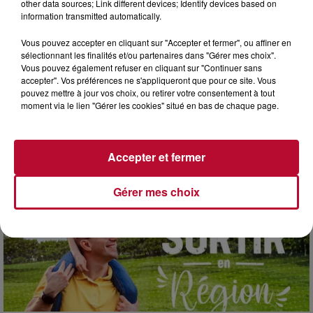
other data sources; Link different devices; Identify devices based on
information transmitted automatically.
8 août 2026
Vous pouvez accepter en cliquant sur "Accepter et fermer", ou affiner en
OCCITANIE : CET ÉTÉ, LA CRÉATION S'EXPOSE
sélectionnant les finalités et/ou partenaires dans "Gérer mes choix".
DANS LES ATELIERS D'ARTISANS
Vous pouvez également refuser en cliquant sur "Continuer sans
Marre des plages bondées et des visites au pas de charge
accepter". Vos préférences ne s'appliqueront que pour ce site. Vous
? La Chambre de Métiers et de l’Artisanat Occitanie
pouvez mettre à jour vos choix, ou retirer votre consentement à tout
moment via le lien "Gérer les cookies" situé en bas de chaque page.
propose une alternative bien plus vivante :...
Accepter et fermer
Gérer mes choix