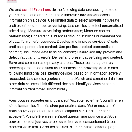
We and
our (447) partners
do the following data processing based on
your consent and/or our legitimate interest: Store and/or access
information on a device; Use limited data to select advertising; Create
profiles for personalised advertising; Use profiles to select personalised
advertising; Measure advertising performance; Measure content
performance; Understand audiences through statistics or combinations
of data from different sources; Develop and improve services; Create
7 août 2026
profiles to personalise content; Use profiles to select personalised
NOS IDÉES DE SORTIE POUR CE WEEK-END
content; Use limited data to select content; Ensure security, prevent and
Comme tous les vendredis, voici une petite sélection des
detect fraud, and fix errors; Deliver and present advertising and content;
rendez-vous à ne pas manquer dans le coin. Que vous ayez
Save and communicate privacy choices. These technologies may
process personal data such as IP address and browsing data to offer
envie de voyager à l'autre bout du monde,...
following functionalities: Identify devices based on information actively
requested; Use precise geolocation data; Match and combine data from
other data sources; Link different devices; Identify devices based on
information transmitted automatically.
Vous pouvez accepter en cliquant sur "Accepter et fermer", ou affiner en
sélectionnant les finalités et/ou partenaires dans "Gérer mes choix".
Vous pouvez également refuser en cliquant sur "Continuer sans
accepter". Vos préférences ne s'appliqueront que pour ce site. Vous
pouvez mettre à jour vos choix, ou retirer votre consentement à tout
moment via le lien "Gérer les cookies" situé en bas de chaque page.