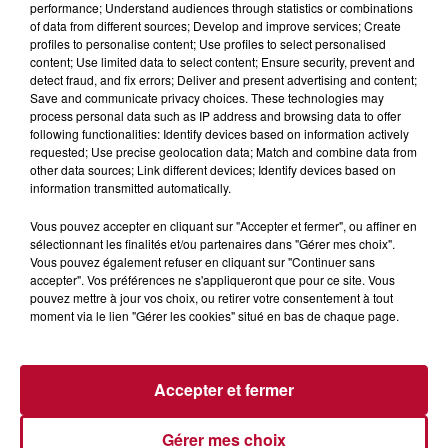
performance; Understand audiences through statistics or combinations
of data from different sources; Develop and improve services; Create
profiles to personalise content; Use profiles to select personalised
content; Use limited data to select content; Ensure security, prevent and
detect fraud, and fix errors; Deliver and present advertising and content;
Save and communicate privacy choices. These technologies may
process personal data such as IP address and browsing data to offer
following functionalities: Identify devices based on information actively
requested; Use precise geolocation data; Match and combine data from
other data sources; Link different devices; Identify devices based on
information transmitted automatically.
Vous pouvez accepter en cliquant sur "Accepter et fermer", ou affiner en
7h38
sélectionnant les finalités et/ou partenaires dans "Gérer mes choix".
NOS IDÉES DE SORTIES POUR CETTE SEMAINE
Vous pouvez également refuser en cliquant sur "Continuer sans
accepter". Vos préférences ne s'appliqueront que pour ce site. Vous
Féria de Béziers, observation de l’éclipse solaire et soirées
pouvez mettre à jour vos choix, ou retirer votre consentement à tout
au pied du pont du Gard : Voici quelques idées de sorties
moment via le lien "Gérer les cookies" situé en bas de chaque page.
sympa à faire en famille ou entre...
Accepter et fermer
Gérer mes choix