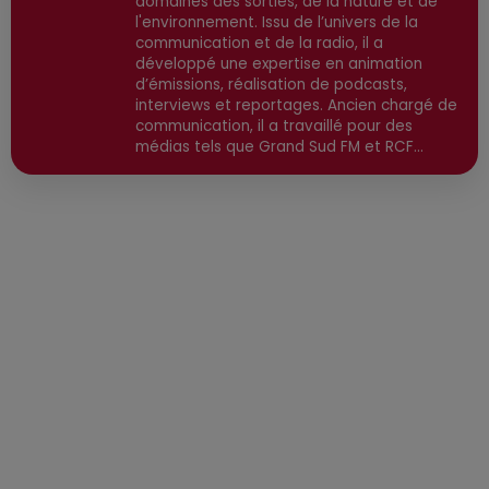
domaines des sorties, de la nature et de
l'environnement. Issu de l’univers de la
communication et de la radio, il a
développé une expertise en animation
d’émissions, réalisation de podcasts,
interviews et reportages. Ancien chargé de
communication, il a travaillé pour des
médias tels que Grand Sud FM et RCF
avant de devenir consultant indépendant.
Son parcours est enrichi par une formation
en communication et technologies de
l'information, ainsi qu'en techniques de
réalisation radio. Secteurs préviligiés :
Sortie, Nature, Environnement, Culture,
Social, Divertissement