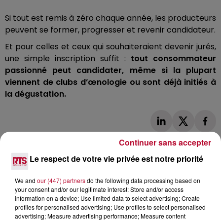
Si tout est remis à zéro chaque année, les producteurs
peuvent se former, progresser et revenir candidateur.
Et pour celles et ceux qui souhaiteraient devenir jurés,
une simple inscription suffit :
tout consommateur
passionné peut candidater, même si la plupart
viennent de clubs d’œnologie ou sont déjà initiés à
la dégustation.
Continuer sans accepter
Le respect de votre vie privée est notre priorité
We and
our (447) partners
do the following data processing based on
L'actu RTS dans le Sud
Voir plus
your consent and/or our legitimate interest: Store and/or access
information on a device; Use limited data to select advertising; Create
profiles for personalised advertising; Use profiles to select personalised
advertising; Measure advertising performance; Measure content