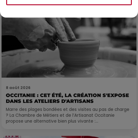
8 août 2026
OCCITANIE : CET ÉTÉ, LA CRÉATION S'EXPOSE
DANS LES ATELIERS D'ARTISANS
Marre des plages bondées et des visites au pas de charge
? La Chambre de Métiers et de l’Artisanat Occitanie
propose une alternative bien plus vivante :...