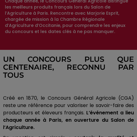
Chaque année, le Concours Général Agricole distingue
les meilleurs produits français lors du Salon de
l’Agriculture à Paris. Rencontre avec Marjorie Esprit,
chargée de mission à la Chambre Régionale
d’Agriculture d’Occitanie, pour comprendre les enjeux
du concours et les dates clés à ne pas manquer.
UN CONCOURS PLUS QUE
CENTENAIRE, RECONNU PAR
TOUS
Créé en 1870, le Concours Général Agricole (CGA)
reste une référence pour valoriser le savoir-faire des
producteurs et éleveurs français.
L’événement a lieu
chaque année à Paris, en ouverture du Salon de
l’Agriculture.