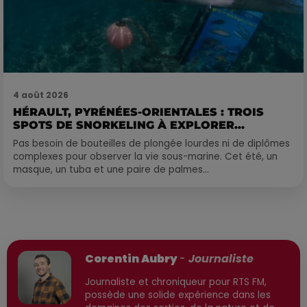
4 août 2026
HÉRAULT, PYRÉNÉES-ORIENTALES : TROIS
SPOTS DE SNORKELING À EXPLORER...
Pas besoin de bouteilles de plongée lourdes ni de diplômes
complexes pour observer la vie sous-marine. Cet été, un
masque, un tuba et une paire de palmes...
Publié : 1er décembre 2025 à 11h40 par
Corentin Aubry
-
Journaliste
Journaliste et chroniqueur pour RTS FM,
possède une solide expérience dans les