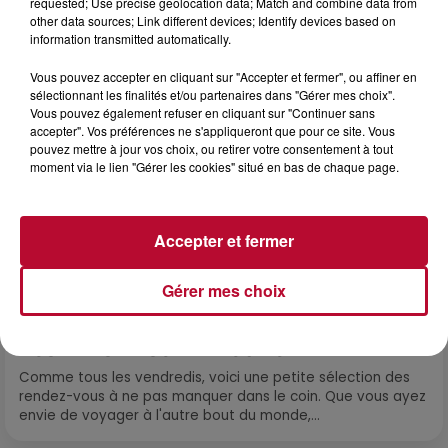
requested; Use precise geolocation data; Match and combine data from
L'actu RTS dans le Sud
other data sources; Link different devices; Identify devices based on
Voir plus
information transmitted automatically.
Vous pouvez accepter en cliquant sur "Accepter et fermer", ou affiner en
sélectionnant les finalités et/ou partenaires dans "Gérer mes choix".
Vous pouvez également refuser en cliquant sur "Continuer sans
accepter". Vos préférences ne s'appliqueront que pour ce site. Vous
pouvez mettre à jour vos choix, ou retirer votre consentement à tout
moment via le lien "Gérer les cookies" situé en bas de chaque page.
Accepter et fermer
Gérer mes choix
7h42
NOS IDÉES DE SORTIE POUR CE WEEK-END
Comme tous les vendredis, voici une petite sélection des
rendez-vous à ne pas manquer dans le coin. Que vous ayez
envie de voyager à l'autre bout du monde,...