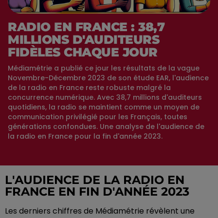
RADIO EN FRANCE : 38,7
MILLIONS D'AUDITEURS
FIDÈLES CHAQUE JOUR
Médiamétrie a publié ce jour les résultats de la vague
Novembre-Décembre 2023 de son étude EAR, l'audience
de la radio en France reste robuste malgré la
concurrence numérique. Avec 38,7 millions d'auditeurs
quotidiens, la radio se maintient comme un moyen de
communication privilégié pour les Français, toutes
générations confondues. Une analyse de l'audience de
la radio en France pour la fin d'année 2023.
L'AUDIENCE DE LA RADIO EN
FRANCE EN FIN D'ANNÉE 2023
Les derniers chiffres de Médiamétrie révèlent une