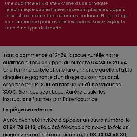
Une auditrice RTS a été victime d'une arnaque
téléphonique sophistiquée, recevant plusieurs appels
frauduleux prétendant offrir des cadeaux. Elle partage
son expérience pour avertir les autres. Soyez vigilants
face à ce type de fraude.
Tout a commencé à 12h59, lorsque Aurélie notre
auditrice a reçu un appel du numéro
04 24 18 20 64
.
Une femme au téléphone lui a annoncé qu'elle était la
cinquième gagnante d'un tirage au sort national,
organisé par RTS, lui offrant un lot d'une valeur de
300€. Bien que sceptique, Aurélie a suivi les
instructions fournies par l'interlocutrice.
Le piège se referme
Après avoir été invitée à appeler un autre numéro, le
01 84 78 61 13
, elle a été félicitée une nouvelle fois et
dirigée vers un troisième numéro, le
08 93 04 58 30
,