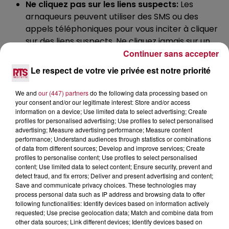
Ne cliquez pas sur les liens suspects:
Les
arnaqueurs peuvent utiliser des SMS ou des
appels téléphoniques pour vous inciter à cliquer
sur des liens suspects. Ne cliquez jamais sur un
Continuer sans accepter
lien dans un SMS ou un e-mail que vous ne
connaissez pas et ne reconnaissez pas.
Le respect de votre vie privée est notre priorité
Soyez prudent avec les messages d'urgence:
Les arnaqueurs peuvent se faire passer pour des
We and
our (447) partners
do the following data processing based on
organismes officiels, tels que la police, votre
your consent and/or our legitimate interest: Store and/or access
information on a device; Use limited data to select advertising; Create
banque ou votre compagnie d'assurance, afin de
profiles for personalised advertising; Use profiles to select personalised
vous inciter à paniquer et à divulguer vos
advertising; Measure advertising performance; Measure content
informations personnelles. Ne donnez jamais
performance; Understand audiences through statistics or combinations
of data from different sources; Develop and improve services; Create
d'informations personnelles à un appelant ou à
profiles to personalise content; Use profiles to select personalised
un SMS qui vous contacte de manière inattendue
content; Use limited data to select content; Ensure security, prevent and
et pressante.
detect fraud, and fix errors; Deliver and present advertising and content;
Save and communicate privacy choices. These technologies may
Parlez-en à quelqu'un:
Si vous avez reçu un
process personal data such as IP address and browsing data to offer
appel ou un SMS suspect, parlez-en à un ami, un
following functionalities: Identify devices based on information actively
membre de votre famille ou à une personne de
requested; Use precise geolocation data; Match and combine data from
other data sources; Link different devices; Identify devices based on
confiance. Ils peuvent vous aider à déterminer s'il