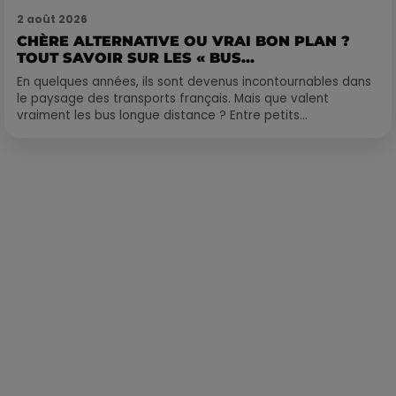
2 août 2026
CHÈRE ALTERNATIVE OU VRAI BON PLAN ?
TOUT SAVOIR SUR LES « BUS...
En quelques années, ils sont devenus incontournables dans
le paysage des transports français. Mais que valent
vraiment les bus longue distance ? Entre petits...
Publié : 24 juillet 2024 à 11h22 par Delacoux François-Xavier