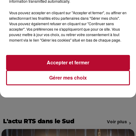
information transmitted automatically.
s'agit d'une arnaque et vous conseiller sur la
marche à suivre.
Vous pouvez accepter en cliquant sur "Accepter et fermer", ou affiner en
sélectionnant les finalités et/ou partenaires dans "Gérer mes choix".
COMMENT SIGNALER UNE
Vous pouvez également refuser en cliquant sur "Continuer sans
accepter". Vos préférences ne s'appliqueront que pour ce site. Vous
ARNAQUE EN FRANCE
pouvez mettre à jour vos choix, ou retirer votre consentement à tout
moment via le lien "Gérer les cookies" situé en bas de chaque page.
Vous pouvez signaler les arnaques SMS au 33700 et les
arnaques aux appels téléphoniques et internet sur le
site
https://www.service-
Accepter et fermer
public.fr/particuliers/vosdroits/F34800
.
Gérer mes choix
L'actu RTS dans le Sud
Voir plus