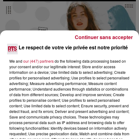
Continuer sans accepter
Le respect de votre vie privée est notre priorité
We and
our (447) partners
do the following data processing based on
your consent and/or our legitimate interest: Store and/or access
information on a device; Use limited data to select advertising; Create
profiles for personalised advertising; Use profiles to select personalised
advertising; Measure advertising performance; Measure content
performance; Understand audiences through statistics or combinations
19 décembre 2022
of data from different sources; Develop and improve services; Create
ADÉ, L'EX CHANTEUSE DE THÉRAPIE TAXI
profiles to personalise content; Use profiles to select personalised
content; Use limited data to select content; Ensure security, prevent and
NOUS RACONTE SON ANNÉE 2022
detect fraud, and fix errors; Deliver and present advertising and content;
Après le succès supersonique de Thérapie Taxi, Adé
Save and communicate privacy choices. These technologies may
prend son envol en solo pour un album influencé par
process personal data such as IP address and browsing data to offer
following functionalities: Identify devices based on information actively
la culture américaine, la folk et la country tout en...
requested; Use precise geolocation data; Match and combine data from