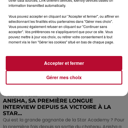
other data sources; Link different devices; Identify devices based on
information transmitted automatically.
Vous pouvez accepter en cliquant sur "Accepter et fermer", ou affiner en
sélectionnant les finalités et/ou partenaires dans "Gérer mes choix".
Vous pouvez également refuser en cliquant sur "Continuer sans
accepter". Vos préférences ne s'appliqueront que pour ce site. Vous
pouvez mettre à jour vos choix, ou retirer votre consentement à tout
moment via le lien "Gérer les cookies" situé en bas de chaque page.
Accepter et fermer
Gérer mes choix
19 décembre 2022
ANISHA, SA PREMIÈRE LONGUE
INTERVIEW DEPUIS SA VICTOIRE À LA
STAR...
Qui est la grande gagnante de la Star Academy ? Pour
la première fois depuis sa sortie du chateau, Anisha a