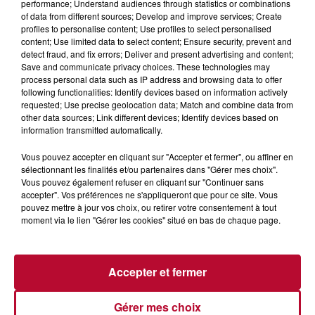
performance; Understand audiences through statistics or combinations
du dépôt de cookies que vous avez exprimé. Si
of data from different sources; Develop and improve services; Create
vous souhaitez l'afficher, merci de nous donner
profiles to personalise content; Use profiles to select personalised
votre accord en cliquant sur le bouton ci-
content; Use limited data to select content; Ensure security, prevent and
detect fraud, and fix errors; Deliver and present advertising and content;
dessous.
Save and communicate privacy choices. These technologies may
process personal data such as IP address and browsing data to offer
Afficher l'élément
following functionalities: Identify devices based on information actively
requested; Use precise geolocation data; Match and combine data from
other data sources; Link different devices; Identify devices based on
information transmitted automatically.
Vous pouvez accepter en cliquant sur "Accepter et fermer", ou affiner en
sélectionnant les finalités et/ou partenaires dans "Gérer mes choix".
Vous pouvez également refuser en cliquant sur "Continuer sans
accepter". Vos préférences ne s'appliqueront que pour ce site. Vous
pouvez mettre à jour vos choix, ou retirer votre consentement à tout
moment via le lien "Gérer les cookies" situé en bas de chaque page.
Accepter et fermer
Gérer mes choix