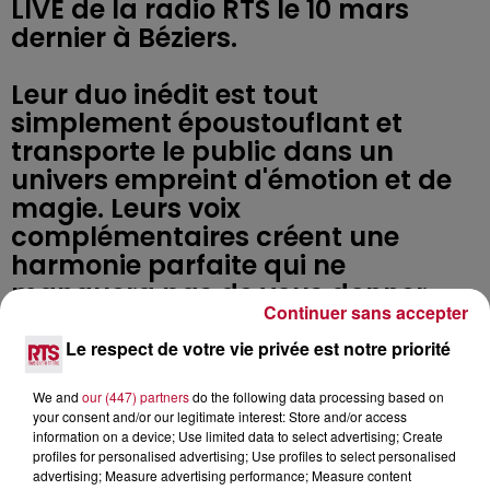
LIVE de la radio RTS le 10 mars
dernier à Béziers.
Leur duo inédit est tout
simplement époustouflant et
transporte le public dans un
univers empreint d'émotion et de
magie. Leurs voix
complémentaires créent une
harmonie parfaite qui ne
manquera pas de vous donner
Continuer sans accepter
des frissons. Cette performance
unique prouve que la musique n'a
Le respect de votre vie privée est notre priorité
pas de frontière.
We and
our (447) partners
do the following data processing based on
your consent and/or our legitimate interest: Store and/or access
information on a device; Use limited data to select advertising; Create
profiles for personalised advertising; Use profiles to select personalised
Cet élément est masqué compte-tenu du refus
advertising; Measure advertising performance; Measure content