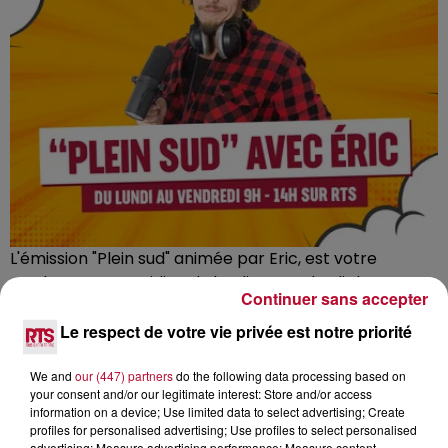
L'émission "Plein sud" animée par Eric, est votre
rendez-vous quotidien du lundi au vendredi. Il vous
Continuer sans accepter
propose une sélection des meilleurs bons plans de
notre sud, couvrant l'art de vivre, la musique, le
Le respect de votre vie privée est notre priorité
divertissement, et les loisirs. Profitez également de
plus de 30 minutes de tubes non-stop chaque heure,
We and
our (447) partners
do the following data processing based on
your consent and/or our legitimate interest: Store and/or access
exclusivement sur RTS.
information on a device; Use limited data to select advertising; Create
profiles for personalised advertising; Use profiles to select personalised
Pour ceux qui organisent des événements dans la
advertising; Measure advertising performance; Measure content