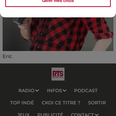
Gérer mes choix
Eric
RADIO
INFOS
PODCAST
TOP INDÉ
CKOI CE TITRE ?
SORTIR
JEUX
PUBLICITÉ
CONTACT