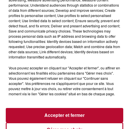
région, "Plein sud" invite à partager vos informations
ici
performance; Understand audiences through statistics or combinations
pour une éventuelle diffusion.
of data from different sources; Develop and improve services; Create
profiles to personalise content; Use profiles to select personalised
content; Use limited data to select content; Ensure security, prevent and
Tous les lundis, mardis, mercredis, jeudis et vendredis
detect fraud, and fix errors; Deliver and present advertising and content;
Save and communicate privacy choices. These technologies may
de 9h00 à 14h00.
process personal data such as IP address and browsing data to offer
following functionalities: Identify devices based on information actively
requested; Use precise geolocation data; Match and combine data from
AVEC
other data sources; Link different devices; Identify devices based on
information transmitted automatically.
Vous pouvez accepter en cliquant sur "Accepter et fermer", ou affiner en
sélectionnant les finalités et/ou partenaires dans "Gérer mes choix".
Vous pouvez également refuser en cliquant sur "Continuer sans
accepter". Vos préférences ne s'appliqueront que pour ce site. Vous
pouvez mettre à jour vos choix, ou retirer votre consentement à tout
moment via le lien "Gérer les cookies" situé en bas de chaque page.
Accepter et fermer