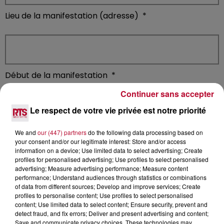
Lieu de la manifestation (adresse)
*
Début de la manifestation
*
Continuer sans accepter
Le respect de votre vie privée est notre priorité
We and
our (447) partners
do the following data processing based on
Fin de la manifestation
*
your consent and/or our legitimate interest: Store and/or access
information on a device; Use limited data to select advertising; Create
profiles for personalised advertising; Use profiles to select personalised
advertising; Measure advertising performance; Measure content
performance; Understand audiences through statistics or combinations
of data from different sources; Develop and improve services; Create
Tarification
*
profiles to personalise content; Use profiles to select personalised
content; Use limited data to select content; Ensure security, prevent and
detect fraud, and fix errors; Deliver and present advertising and content;
Gratuit
Save and communicate privacy choices. These technologies may