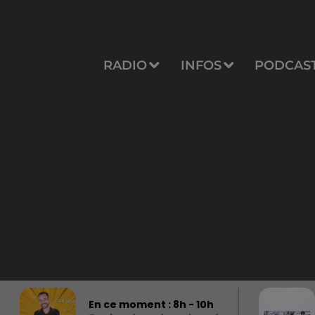
RADIO
INFOS
PODCAS
En ce moment :
8
h -
10
h