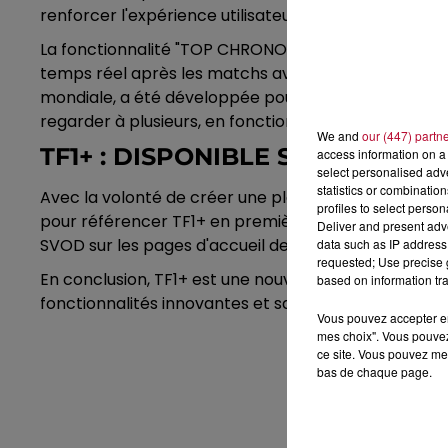
renforcer l'expérience utilisateur avec 2 innovatio
La fonctionnalité "TOP CHRONO", plébiscitée lors de
temps réel après les matchs avec une sélection des m
mondiale, a été développée pour favoriser un visio
regarder à plusieurs, en fonction du profil des pers
We and
our (447) partn
TF1+ : DISPONIBLE SUR TOUS L
access information on a 
select personalised ad
statistics or combinatio
Avec la volonté de créer une plateforme de stream
profiles to select person
pour référencer TF1+ en première visibilité sur to
Deliver and present adv
SVOD sur les pages d'accueil des box Orange, Bouygu
data such as IP address 
requested; Use precise g
En conclusion, TF1+ est une nouvelle offre de stream
based on information tra
fonctionnalités innovantes et sa disponibilité sur t
Vous pouvez accepter en 
mes choix". Vous pouvez
ce site. Vous pouvez met
bas de chaque page.