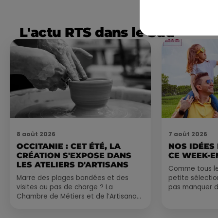
L'actu RTS dans le Sud
8 août 2026
7 août 2026
OCCITANIE : CET ÉTÉ, LA
NOS IDÉES
CRÉATION S'EXPOSE DANS
CE WEEK-E
LES ATELIERS D'ARTISANS
Comme tous les
Marre des plages bondées et des
petite sélecti
visites au pas de charge ? La
pas manquer da
Chambre de Métiers et de l’Artisanat
ayez envie de 
Occitanie propose une alternative
du monde,...
bien plus vivante :...