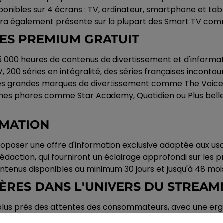
nibles sur 4 écrans : TV, ordinateur, smartphone et table
era également présente sur la plupart des Smart TV comme
ES PREMIUM GRATUIT
e 15 000 heures de contenus de divertissement et d'inform
V, 200 séries en intégralité, des séries françaises incon
des grandes marques de divertissement comme The Voice 
mmes phares comme Star Academy, Quotidien ou Plus belle 
RMATION
oposer une offre d'information exclusive adaptée aux usa
rédaction, qui fourniront un éclairage approfondi sur les p
tenus disponibles au minimum 30 jours et jusqu'à 48 mois
NIÈRES DANS L'UNIVERS DU STREAM
 au plus près des attentes des consommateurs, avec une e
enus et des recommandations personnalisées. La plateforme