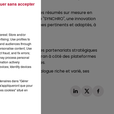
uer sans accepter
pectateurs d'obtenir des résumés sur mesure en
elle. La fonctionnalité "SYNCHRO", une innovation
élection de programmes pertinents et adaptés, à
erest: Store and/or
tising; Use profiles to
tand audiences through
personalise content; Use
Groupe TF1 a noué des partenariats stratégiques
 fraud, and fix errors;
lacement en premier écran à côté des plateformes
 may process personal
reils et TV connectées.
mation actively
vices; Identify devices
ançais. Avec son catalogue riche et varié, ses
rtenaires dans "Gérer
s'appliqueront que pour
les cookies" situé en