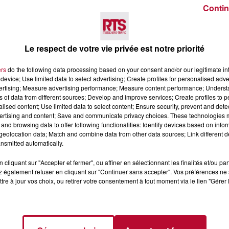
Contin
ns fortes : "TOP CHRONO" et "SYNCHRO".
 la Coupe du Monde de Rugby, offrira la possibilité aux s
oments les plus forts générée par l'intelligence artifici
Le respect de votre vie privée est notre priorité
nnage à plusieurs. Ce nouvel algorithme proposera une s
onnes présentes devant l'écran.
ers
do the following data processing based on your consent and/or our legitimate int
ES ÉCRANS ET TV CONNECTÉES
device; Use limited data to select advertising; Create profiles for personalised adver
vertising; Measure advertising performance; Measure content performance; Unders
ns of data from different sources; Develop and improve services; Create profiles to 
ing accessible immédiatement au plus grand nombre, le 
alised content; Use limited data to select content; Ensure security, prevent and detect
us les écrans connectés. TF1+ bénéficiera ainsi d'un emp
ertising and content; Save and communicate privacy choices. These technologies
es Telecom et SFR, ainsi que sur les interfaces des appa
and browsing data to offer following functionalities: Identify devices based on infor
eolocation data; Match and combine data from other data sources; Link different de
ing qui promet de révolutionner le paysage audiovisuel fr
nsmitted automatically.
ous les écrans connectés, la plateforme a
cliquant sur "Accepter et fermer", ou affiner en sélectionnant les finalités et/ou pa
 également refuser en cliquant sur "Continuer sans accepter". Vos préférences ne 
tre à jour vos choix, ou retirer votre consentement à tout moment via le lien "Gérer 