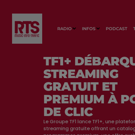
RADIO
INFOS
PODCAST
TF1+ DÉBARQU
STREAMING
GRATUIT ET
PREMIUM À P
DE CLIC
Le Groupe TF1 lance TF1+, une platef
streaming gratuite offrant un catalo