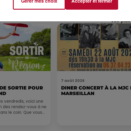
Gérer mes choix
Accepter et fermer
Voir plus
7 août 2026
 DE SORTIE POUR
DINER CONCERT À LA MJC
ND
MARSEILLAN
 vendredis, voici une
on des rendez-vous à ne
ns le coin. Que vous
voyager à l'autre bout