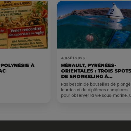
4 août 2026
 POLYNÉSIE À
HÉRAULT, PYRÉNÉES-
AC
ORIENTALES : TROIS SPOT
DE SNORKELING À
EXPLORER...
Pas besoin de bouteilles de plong
lourdes ni de diplômes complexes
pour observer la vie sous-marine. 
été, un masque, un tuba et une pai
de palmes...