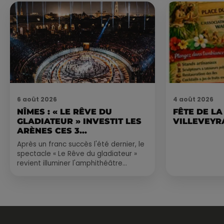
6 août 2026
4 août 2026
NÎMES : « LE RÊVE DU
FÊTE DE LA
GLADIATEUR » INVESTIT LES
VILLEVEYR
ARÈNES CES 3...
Après un franc succès l'été dernier, le
spectacle « Le Rêve du gladiateur »
revient illuminer l'amphithéâtre
romain les 6, 7 et 8 août. Une fresque
nocturne...