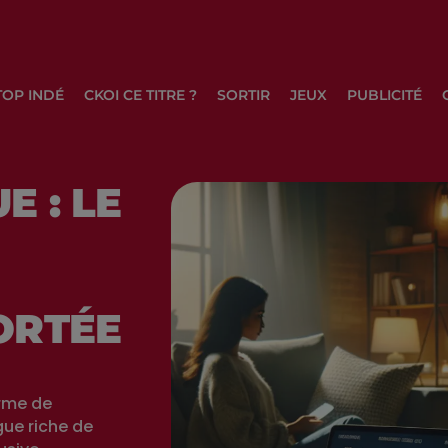
TOP INDÉ
CKOI CE TITRE ?
SORTIR
JEUX
PUBLICITÉ
E : LE
ORTÉE
orme de
gue riche de