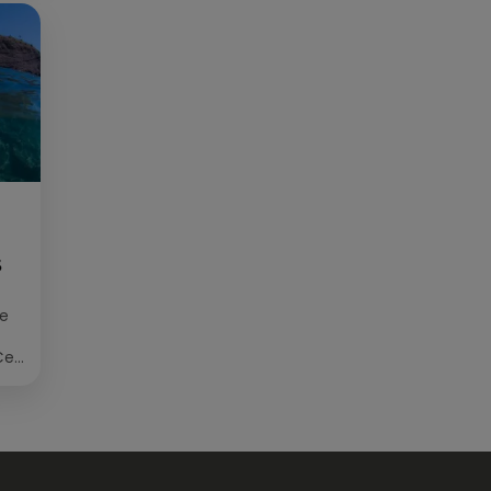
S
ée
Cet
re