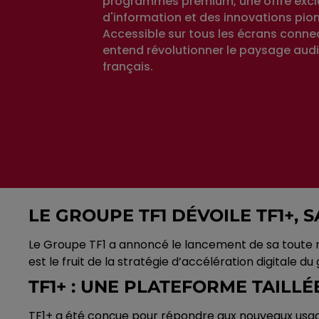
programmes premium, une offre excl
d'information et des innovations pion
Accessible sur tous les écrans conne
entend révolutionner le paysage audi
français.
LE GROUPE TF1 DÉVOILE TF1+,
Le Groupe TF1 a annoncé le lancement de sa toute n
est le fruit de la stratégie d’accélération digitale du
TF1+ : UNE PLATEFORME TAILL
TF1+ a été conçue pour répondre aux nouveaux usage