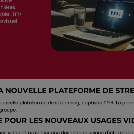
usive
nières.
ctés, TF1+
ovisuel
 SA NOUVELLE PLATEFORME DE STR
ouvelle plateforme de streaming, baptisée TF1+. La prem
 groupe.
ÉE POUR LES NOUVEAUX USAGES V
s vidéo et proposer une destination unique d'informatio