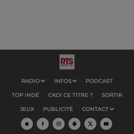
RADIO
INFOS
PODCAST
TOP INDÉ
CKOI CE TITRE ?
SORTIR
JEUX
PUBLICITÉ
CONTACT