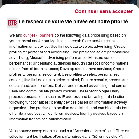
Continuer sans accepter
Le respect de votre vie privée est notre priorité
We and
our (447) partners
do the following data processing based on
7h21
your consent and/or our legitimate interest: Store and/or access
NÎMES : « LE RÊVE DU GLADIATEUR » INVESTIT
information on a device; Use limited data to select advertising; Create
LES ARÈNES CES 3...
profiles for personalised advertising; Use profiles to select personalised
advertising; Measure advertising performance; Measure content
Après un franc succès l'été dernier, le spectacle « Le Rêve
performance; Understand audiences through statistics or combinations
du gladiateur » revient illuminer l'amphithéâtre romain les 6,
of data from different sources; Develop and improve services; Create
7 et 8 août. Une fresque nocturne...
profiles to personalise content; Use profiles to select personalised
content; Use limited data to select content; Ensure security, prevent and
detect fraud, and fix errors; Deliver and present advertising and content;
Save and communicate privacy choices. These technologies may
process personal data such as IP address and browsing data to offer
following functionalities: Identify devices based on information actively
requested; Use precise geolocation data; Match and combine data from
other data sources; Link different devices; Identify devices based on
information transmitted automatically.
Vous pouvez accepter en cliquant sur "Accepter et fermer", ou affiner en
sélectionnant les finalités et/ou partenaires dans "Gérer mes choix".