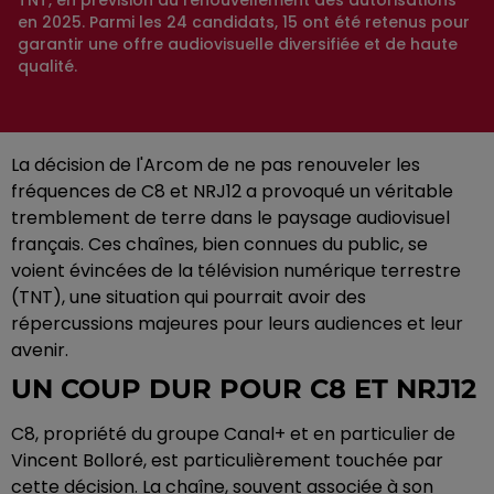
TNT, en prévision du renouvellement des autorisations
en 2025. Parmi les 24 candidats, 15 ont été retenus pour
garantir une offre audiovisuelle diversifiée et de haute
qualité.
La décision de l'Arcom de ne pas renouveler les
fréquences de C8 et NRJ12 a provoqué un véritable
tremblement de terre dans le paysage audiovisuel
français. Ces chaînes, bien connues du public, se
voient évincées de la télévision numérique terrestre
(TNT), une situation qui pourrait avoir des
répercussions majeures pour leurs audiences et leur
avenir.
UN COUP DUR POUR C8 ET NRJ12
C8, propriété du groupe Canal+ et en particulier de
Vincent Bolloré, est particulièrement touchée par
cette décision. La chaîne, souvent associée à son