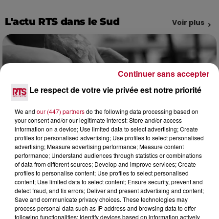
L'actu RTS dans le Sud
Voir plus
Continuer sans accepter
Le respect de votre vie privée est notre priorité
We and
our (447) partners
do the following data processing based on
your consent and/or our legitimate interest: Store and/or access
information on a device; Use limited data to select advertising; Create
profiles for personalised advertising; Use profiles to select personalised
advertising; Measure advertising performance; Measure content
performance; Understand audiences through statistics or combinations
of data from different sources; Develop and improve services; Create
8 août 2026
profiles to personalise content; Use profiles to select personalised
content; Use limited data to select content; Ensure security, prevent and
OCCITANIE : CET ÉTÉ, LA CRÉATION S'EXPOSE
detect fraud, and fix errors; Deliver and present advertising and content;
DANS LES ATELIERS D'ARTISANS
Save and communicate privacy choices. These technologies may
Marre des plages bondées et des visites au pas de charge
process personal data such as IP address and browsing data to offer
? La Chambre de Métiers et de l’Artisanat Occitanie
following functionalities: Identify devices based on information actively