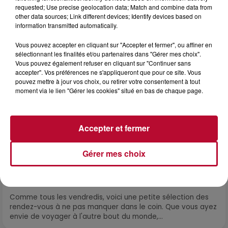
propose une alternative bien plus vivante :...
requested; Use precise geolocation data; Match and combine data from
other data sources; Link different devices; Identify devices based on
information transmitted automatically.
Vous pouvez accepter en cliquant sur "Accepter et fermer", ou affiner en
sélectionnant les finalités et/ou partenaires dans "Gérer mes choix".
Vous pouvez également refuser en cliquant sur "Continuer sans
accepter". Vos préférences ne s'appliqueront que pour ce site. Vous
pouvez mettre à jour vos choix, ou retirer votre consentement à tout
moment via le lien "Gérer les cookies" situé en bas de chaque page.
Accepter et fermer
Gérer mes choix
7 août 2026
NOS IDÉES DE SORTIE POUR CE WEEK-END
Comme tous les vendredis, voici une petite sélection des
rendez-vous à ne pas manquer dans le coin. Que vous ayez
envie de voyager à l'autre bout du monde,...