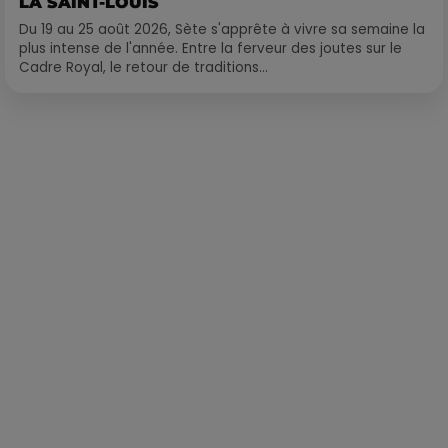
LA SAINT-LOUIS
Du 19 au 25 août 2026, Sète s'apprête à vivre sa semaine la
plus intense de l'année. Entre la ferveur des joutes sur le
Cadre Royal, le retour de traditions...
Publié : 17 octobre 2024 à 16h54 par Delacoux François-Xavier