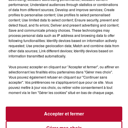
performance; Understand audiences through statistics or combinations
of data from different sources; Develop and improve services; Create
profiles to personalise content; Use profiles to select personalised
content; Use limited data to select content; Ensure security, prevent and
detect fraud, and fix errors; Deliver and present advertising and content;
Save and communicate privacy choices. These technologies may
process personal data such as IP address and browsing data to offer
following functionalities: Identify devices based on information actively
requested; Use precise geolocation data; Match and combine data from
6 août 2026
other data sources; Link different devices; Identify devices based on
NÎMES : « LE RÊVE DU GLADIATEUR » INVESTIT
information transmitted automatically.
LES ARÈNES CES 3...
Après un franc succès l'été dernier, le spectacle « Le Rêve
Vous pouvez accepter en cliquant sur "Accepter et fermer", ou affiner en
du gladiateur » revient illuminer l'amphithéâtre romain les 6,
sélectionnant les finalités et/ou partenaires dans "Gérer mes choix".
7 et 8 août. Une fresque nocturne...
Vous pouvez également refuser en cliquant sur "Continuer sans
accepter". Vos préférences ne s'appliqueront que pour ce site. Vous
pouvez mettre à jour vos choix, ou retirer votre consentement à tout
moment via le lien "Gérer les cookies" situé en bas de chaque page.
Accepter et fermer
Gérer mes choix