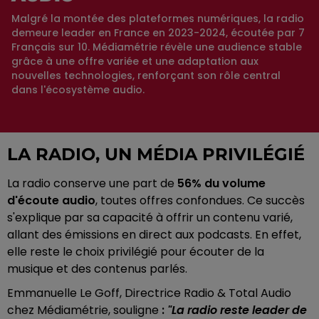
Malgré la montée des plateformes numériques, la radio
demeure leader en France en 2023-2024, écoutée par 7
Français sur 10. Médiamétrie révèle une audience stable
grâce à une offre variée et une adaptation aux
nouvelles technologies, renforçant son rôle central
dans l'écosystème audio.
LA RADIO, UN MÉDIA PRIVILÉGIÉ
La radio conserve une part de
56% du volume
d'écoute audio
, toutes offres confondues. Ce succès
s'explique par sa capacité à offrir un contenu varié,
allant des émissions en direct aux podcasts. En effet,
elle reste le choix privilégié pour écouter de la
musique et des contenus parlés.
Emmanuelle Le Goff, Directrice Radio & Total Audio
chez Médiamétrie, souligne
:
"La radio reste leader de