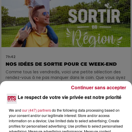
7h42
NOS IDÉES DE SORTIE POUR CE WEEK-END
Comme tous les vendredis, voici une petite sélection des
rendez-vous à ne pas manquer dans le coin. Que vous ayez
envie de voyager à l'autre bout du monde,...
Continuer sans accepter
Le respect de votre vie privée est notre priorité
We and
our (447) partners
do the following data processing based on
your consent and/or our legitimate interest: Store and/or access
information on a device; Use limited data to select advertising; Create
profiles for personalised advertising; Use profiles to select personalised
advertising; Measure advertising performance; Measure content