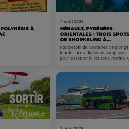
4 août 2026
 POLYNÉSIE À
HÉRAULT, PYRÉNÉES-
AC
ORIENTALES : TROIS SPOT
DE SNORKELING À
EXPLORER...
Pas besoin de bouteilles de plong
lourdes ni de diplômes complexes
pour observer la vie sous-marine. 
été, un masque, un tuba et une pai
de palmes...
2 août 2026