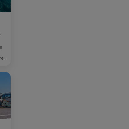
S
ée
Cet
re