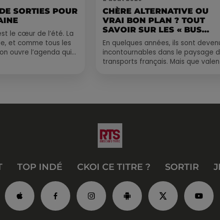
 DE SORTIES POUR
CHÈRE ALTERNATIVE OU
AINE
VRAI BON PLAN ? TOUT
SAVOIR SUR LES « BUS...
st le cœur de l’été. La
e, et comme tous les
En quelques années, ils sont deven
, on ouvre l’agenda qui
incontournables dans le paysage 
 rempli ! Entre
transports français. Mais que valen
vraiment les bus longue distance ?
Entre petits...
T
TOP INDÉ
CKOI CE TITRE ?
SORTIR
J