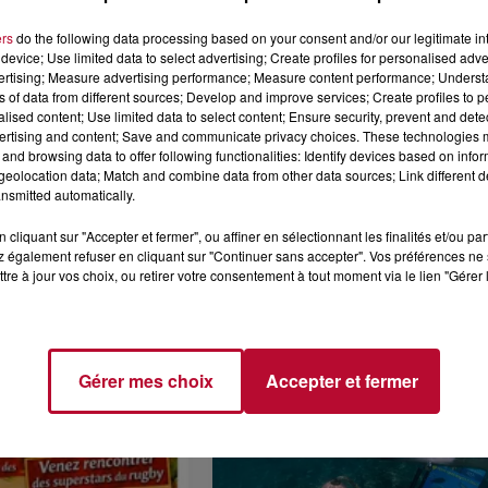
offre inclut également OQEE Ciné. Avec OQEE Ciné, les abo
ers
do the following data processing based on your consent and/or our legitimate int
Des blockbusters, des séries cultes, des comédies, des des
device; Use limited data to select advertising; Create profiles for personalised adver
inéma à portée de main, où que vous soyez.
vertising; Measure advertising performance; Measure content performance; Unders
ns of data from different sources; Develop and improve services; Create profiles to 
alised content; Use limited data to select content; Ensure security, prevent and detect
ertising and content; Save and communicate privacy choices. These technologies
and browsing data to offer following functionalities: Identify devices based on infor
eolocation data; Match and combine data from other data sources; Link different de
nsmitted automatically.
cliquant sur "Accepter et fermer", ou affiner en sélectionnant les finalités et/ou pa
 également refuser en cliquant sur "Continuer sans accepter". Vos préférences ne 
tre à jour vos choix, ou retirer votre consentement à tout moment via le lien "Gérer 
Voir plus
Gérer mes choix
Accepter et fermer