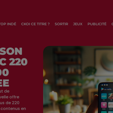
TOP INDÉ
CKOI CE TITRE ?
SORTIR
JEUX
PUBLICITÉ
 SON
C 220
00
EE
ut de
elle offre
lus de 220
e contenus en