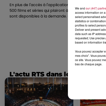
En plus de l'accès à l'application OQEE by Free, l'
We and
our (447) partn
500 films et séries qui plairont à toute la famille. 
access information on a 
sont disponibles à la demande. C'est un véritable c
select personalised ad
statistics or combinatio
profiles to select person
Deliver and present adv
data such as IP address 
requested; Use precise g
based on information tra
Vous pouvez accepter en 
mes choix". Vous pouvez
ce site. Vous pouvez met
bas de chaque page.
L'actu RTS dans le Sud