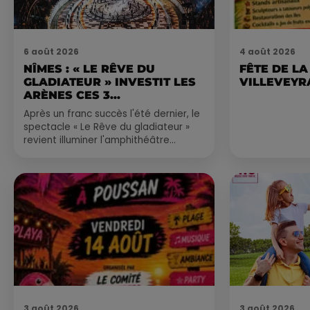
6 août 2026
4 août 2026
NÎMES : « LE RÊVE DU
FÊTE DE LA
GLADIATEUR » INVESTIT LES
VILLEVEYR
ARÈNES CES 3...
Après un franc succès l'été dernier, le
spectacle « Le Rêve du gladiateur »
revient illuminer l'amphithéâtre
romain les 6, 7 et 8 août. Une fresque
nocturne...
3 août 2026
3 août 2026