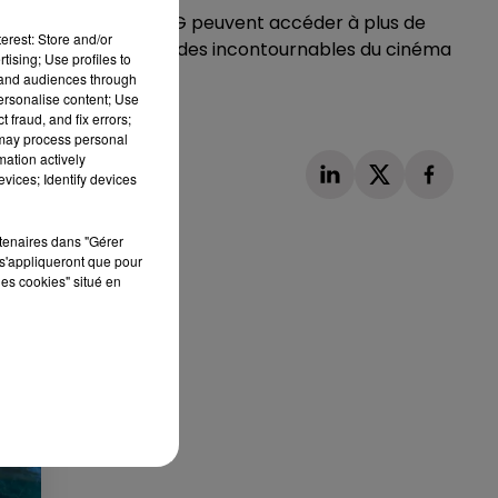
nnés au Forfait Free 5G peuvent accéder à plus de
erest: Store and/or
sins animés, mais aussi des incontournables du cinéma
tising; Use profiles to
tand audiences through
personalise content; Use
 fraud, and fix errors;
 may process personal
mation actively
vices; Identify devices
rtenaires dans "Gérer
s'appliqueront que pour
les cookies" situé en
Publié : 15 janvier 2024 à 22h07 par Martin Mystère