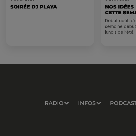
SOIRÉE DJ PLAYA
NOS IDÉES
CETTE SEM
Début août, c’e
semaine début
lundis de l’été
est encore bien
sessions...
RADIO
INFOS
PODCAS