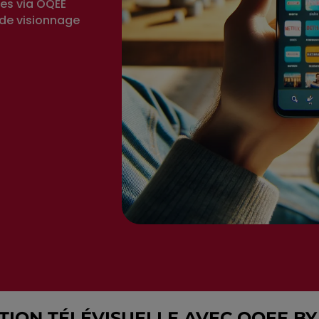
ies via OQEE
 de visionnage
UTION TÉLÉVISUELLE AVEC OQEE BY