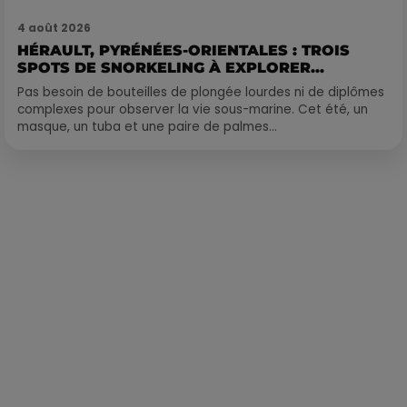
4 août 2026
HÉRAULT, PYRÉNÉES-ORIENTALES : TROIS
SPOTS DE SNORKELING À EXPLORER...
Pas besoin de bouteilles de plongée lourdes ni de diplômes
complexes pour observer la vie sous-marine. Cet été, un
masque, un tuba et une paire de palmes...
Publié : 10 septembre 2024 à 13h00 par François-Xavier
Delacoux