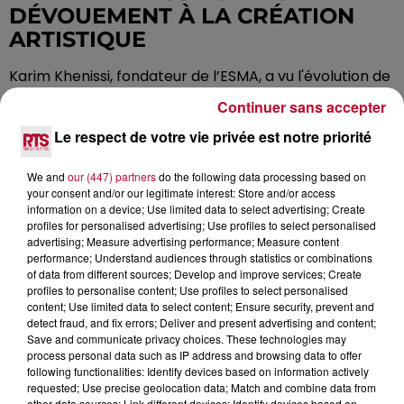
DÉVOUEMENT À LA CRÉATION
ARTISTIQUE
Karim Khenissi, fondateur de l’ESMA, a vu l'évolution de
son école avec un enthousiasme renouvelé chaque
Continuer sans accepter
année. Créée en 1993, l’ESMA est née de sa volonté de
Le respect de votre vie privée est notre priorité
proposer une formation artistique en prise directe
avec les réalités professionnelles. Aujourd'hui, l'école
We and
our (447) partners
do the following data processing based on
se distingue sur la scène internationale, avec 90 % de
your consent and/or our legitimate interest: Store and/or access
ses diplômés trouvant un emploi à la sortie de leurs
information on a device; Use limited data to select advertising; Create
études. Lors du jury de fin d'études de cette année, il a
profiles for personalised advertising; Use profiles to select personalised
advertising; Measure advertising performance; Measure content
partagé ses réflexions sur cette nouvelle promotion,
performance; Understand audiences through statistics or combinations
l'évolution des productions étudiantes et ses objectifs
of data from different sources; Develop and improve services; Create
pour l'avenir.
profiles to personalise content; Use profiles to select personalised
content; Use limited data to select content; Ensure security, prevent and
Q : Cette journée est spéciale pour les 260
detect fraud, and fix errors; Deliver and present advertising and content;
Save and communicate privacy choices. These technologies may
étudiants. Comment ressentez-vous le parcours
process personal data such as IP address and browsing data to offer
accompli après 31 ans ?
following functionalities: Identify devices based on information actively
requested; Use precise geolocation data; Match and combine data from
«
Je suis très étonné par ce que j'ai vu cette année.
other data sources; Link different devices; Identify devices based on