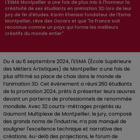
L'ESMA Montpellier a une fois de plus mis à l'honneur la
créativité de ses étudiants en animation 3D lors de leur
jury de fin d'études. Karim Khenissi fondateur de l'Esma
Montpellier, rêve des Oscars et que "la France soit
reconnue comme un pays qui forme les meilleurs
créatifs du monde entier".
Du 4 au 6 septembre 2024, l'ESMA (École Supérieure
des Métiers Artistiques) de Montpellier a une fois de
plus affirmé sa place de choix dans le monde de
l’animation 3D. Cet événement a réuni 260 étudiants
de la promotion 2024, prêts à présenter leurs œuvres
devant un parterre de professionnels de renommée
mondiale. Avec 32 courts-métrages projetés au
Gaumont Multiplexe de Montpellier, le jury, composé
des grands noms de l'industrie, n’a pas manqué de
souligner l'excellence technique et narrative des
créations. Au-delà des projections, le forum de