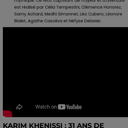
mythique. Ce récit captivant de frayeur et d’aventure
est réalisé par Célia Tempestini, Clémence Honorez,
Samy Achard, Medhi Simonnet, Léo Cubero, Léonore
Bialet, Agathe Casoliva et Nèfyse Delavier.
KARIM KHENISSI : 31 ANS DE