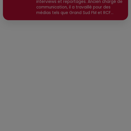
interviews et reportages. Ancien chargé de
communication, il a travaillé pour des
médias tels que Grand Sud FM et RCF
avant de devenir consultant indépendant.
Son parcours est enrichi par une formation
en communication et technologies de
l'information, ainsi qu'en techniques de
réalisation radio. Secteurs préviligiés :
Sortie, Nature, Environnement, Culture,
Social, Divertissement