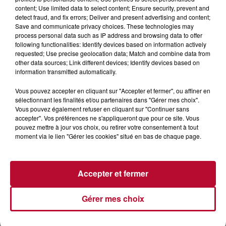
content; Use limited data to select content; Ensure security, prevent and
detect fraud, and fix errors; Deliver and present advertising and content;
Save and communicate privacy choices. These technologies may
process personal data such as IP address and browsing data to offer
following functionalities: Identify devices based on information actively
requested; Use precise geolocation data; Match and combine data from
other data sources; Link different devices; Identify devices based on
information transmitted automatically.
Vous pouvez accepter en cliquant sur "Accepter et fermer", ou affiner en
sélectionnant les finalités et/ou partenaires dans "Gérer mes choix".
Vous pouvez également refuser en cliquant sur "Continuer sans
accepter". Vos préférences ne s'appliqueront que pour ce site. Vous
pouvez mettre à jour vos choix, ou retirer votre consentement à tout
4 août 2026
moment via le lien "Gérer les cookies" situé en bas de chaque page.
FÊTE DE LA POLYNÉSIE À VILLEVEYRAC
Accepter et fermer
Gérer mes choix