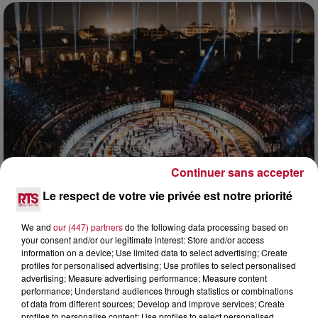
Continuer sans accepter
Le respect de votre vie privée est notre priorité
6 août 2026
NÎMES : « LE RÊVE DU GLADIATEUR » INVESTIT
We and
our (447) partners
do the following data processing based on
LES ARÈNES CES 3...
your consent and/or our legitimate interest: Store and/or access
Après un franc succès l'été dernier, le spectacle « Le Rêve
information on a device; Use limited data to select advertising; Create
du gladiateur » revient illuminer l'amphithéâtre romain les 6,
profiles for personalised advertising; Use profiles to select personalised
7 et 8 août. Une fresque nocturne...
advertising; Measure advertising performance; Measure content
performance; Understand audiences through statistics or combinations
of data from different sources; Develop and improve services; Create
profiles to personalise content; Use profiles to select personalised