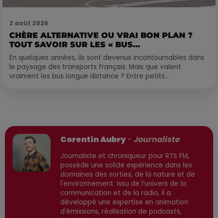
2 août 2026
CHÈRE ALTERNATIVE OU VRAI BON PLAN ?
TOUT SAVOIR SUR LES « BUS...
En quelques années, ils sont devenus incontournables dans
le paysage des transports français. Mais que valent
vraiment les bus longue distance ? Entre petits...
Publié : 24 février 2026 à 12h05 par
Corentin Aubry
-
Journaliste
Journaliste et chroniqueur pour RTS FM,
possède une solide expérience dans les
domaines des sorties, de la nature et de
l'environnement. Issu de l’univers de la
communication et de la radio, il a
développé une expertise en animation
d’émissions, réalisation de podcasts,