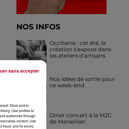
NOS INFOS
Occitanie : cet été, la
création s'expose dans
les ateliers d'artisans
uer sans accepter
Nos idées de sortie pour
ce week-end
erest: Store and/or
tising; Use profiles to
Diner concert à la MJC
tand audiences through
de Marseillan
personalise content; Use
 fraud, and fix errors;