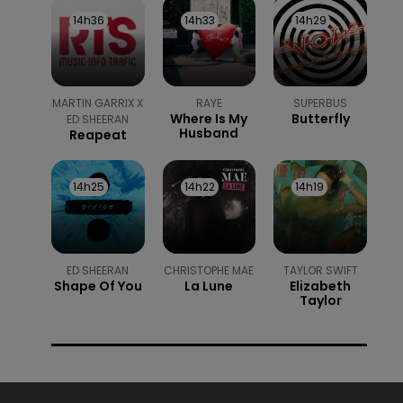
14h36
14h36
14h33
14h33
14h29
14h29
MARTIN GARRIX X
RAYE
SUPERBUS
Where Is My
Butterfly
ED SHEERAN
Husband
Reapeat
14h25
14h25
14h22
14h22
14h19
14h19
ED SHEERAN
CHRISTOPHE MAE
TAYLOR SWIFT
Shape Of You
La Lune
Elizabeth
Taylor