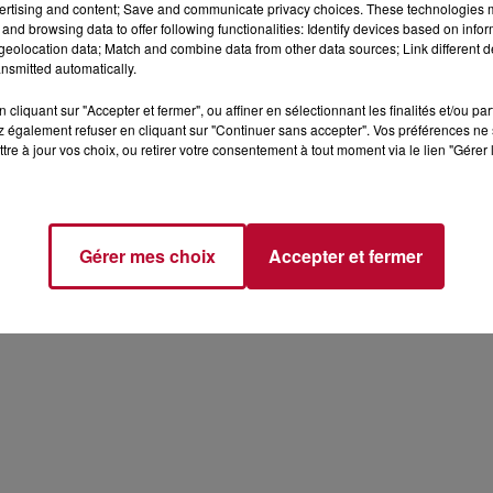
ertising and content; Save and communicate privacy choices. These technologies
and browsing data to offer following functionalities: Identify devices based on infor
eolocation data; Match and combine data from other data sources; Link different de
nsmitted automatically.
cliquant sur "Accepter et fermer", ou affiner en sélectionnant les finalités et/ou pa
 également refuser en cliquant sur "Continuer sans accepter". Vos préférences ne 
tre à jour vos choix, ou retirer votre consentement à tout moment via le lien "Gérer 
Gérer mes choix
Accepter et fermer