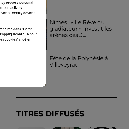
 may process personal
mation actively
vices; Identify devices
Nîmes : « Le Rêve du
gladiateur » investit les
rtenaires dans "Gérer
s'appliqueront que pour
arènes ces 3...
les cookies" situé en
Fête de la Polynésie à
Villeveyrac
TITRES DIFFUSÉS