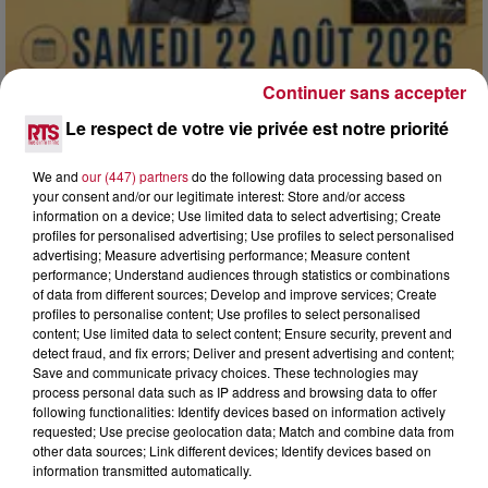
Continuer sans accepter
Le respect de votre vie privée est notre priorité
We and
our (447) partners
do the following data processing based on
7 août 2026
your consent and/or our legitimate interest: Store and/or access
DINER CONCERT À LA MJC DE MARSEILLAN
information on a device; Use limited data to select advertising; Create
profiles for personalised advertising; Use profiles to select personalised
advertising; Measure advertising performance; Measure content
performance; Understand audiences through statistics or combinations
of data from different sources; Develop and improve services; Create
profiles to personalise content; Use profiles to select personalised
content; Use limited data to select content; Ensure security, prevent and
detect fraud, and fix errors; Deliver and present advertising and content;
Save and communicate privacy choices. These technologies may
process personal data such as IP address and browsing data to offer
following functionalities: Identify devices based on information actively
requested; Use precise geolocation data; Match and combine data from
other data sources; Link different devices; Identify devices based on
information transmitted automatically.