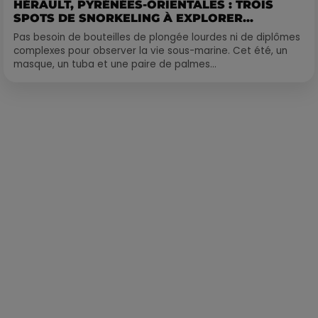
HÉRAULT, PYRÉNÉES-ORIENTALES : TROIS
SPOTS DE SNORKELING À EXPLORER...
Pas besoin de bouteilles de plongée lourdes ni de diplômes
complexes pour observer la vie sous-marine. Cet été, un
masque, un tuba et une paire de palmes...
Publié : 9 février 2022 à 10h15 par Corentin Aubry