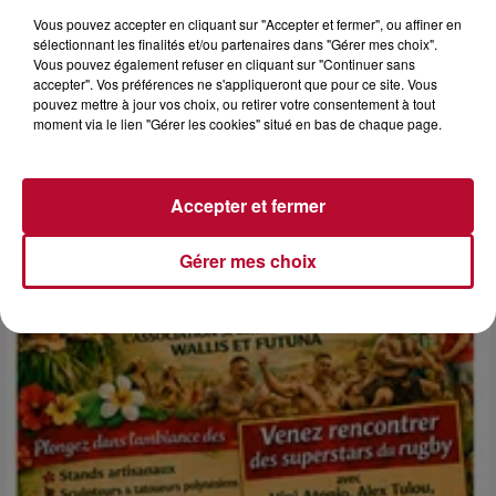
Vous pouvez accepter en cliquant sur "Accepter et fermer", ou affiner en
sélectionnant les finalités et/ou partenaires dans "Gérer mes choix".
Vous pouvez également refuser en cliquant sur "Continuer sans
accepter". Vos préférences ne s'appliqueront que pour ce site. Vous
6 août 2026
pouvez mettre à jour vos choix, ou retirer votre consentement à tout
NÎMES : « LE RÊVE DU GLADIATEUR » INVESTIT
moment via le lien "Gérer les cookies" situé en bas de chaque page.
LES ARÈNES CES 3...
Après un franc succès l'été dernier, le spectacle « Le Rêve
du gladiateur » revient illuminer l'amphithéâtre romain les 6,
Accepter et fermer
7 et 8 août. Une fresque nocturne...
Gérer mes choix