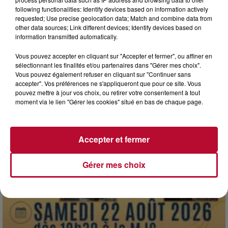
following functionalities: Identify devices based on information actively
requested; Use precise geolocation data; Match and combine data from
other data sources; Link different devices; Identify devices based on
information transmitted automatically.
Vous pouvez accepter en cliquant sur "Accepter et fermer", ou affiner en
sélectionnant les finalités et/ou partenaires dans "Gérer mes choix".
7 août 2026
Vous pouvez également refuser en cliquant sur "Continuer sans
NOS IDÉES DE SORTIE POUR CE WEEK-END
accepter". Vos préférences ne s'appliqueront que pour ce site. Vous
Comme tous les vendredis, voici une petite sélection des
pouvez mettre à jour vos choix, ou retirer votre consentement à tout
rendez-vous à ne pas manquer dans le coin. Que vous ayez
moment via le lien "Gérer les cookies" situé en bas de chaque page.
envie de voyager à l'autre bout du monde,...
Accepter et fermer
Gérer mes choix