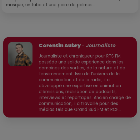
masque, un tuba et une paire de palmes...
Publié : 16 février 2026 à 14h07 par
Corentin Aubry
-
Journaliste
Journaliste et chroniqueur pour RTS FM,
possède une solide expérience dans les
domaines des sorties, de la nature et de
l'environnement. Issu de l’univers de la
communication et de la radio, il a
développé une expertise en animation
d’émissions, réalisation de podcasts,
interviews et reportages. Ancien chargé de
communication, il a travaillé pour des
médias tels que Grand Sud FM et RCF
avant de devenir consultant indépendant.
Son parcours est enrichi par une formation
en communication et technologies de
l'information, ainsi qu'en techniques de
réalisation radio. Secteurs préviligiés :