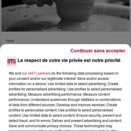
7h51
OCCITANIE : CET ÉTÉ, LA CRÉATION S'EXPOSE
Continuer sans accepter
DANS LES ATELIERS D'ARTISANS
Le respect de votre vie privée est notre priorité
Marre des plages bondées et des visites au pas de charge
? La Chambre de Métiers et de l’Artisanat Occitanie
propose une alternative bien plus vivante :...
We and
our (447) partners
do the following data processing based on
your consent and/or our legitimate interest: Store and/or access
information on a device; Use limited data to select advertising; Create
profiles for personalised advertising; Use profiles to select personalised
advertising; Measure advertising performance; Measure content
performance; Understand audiences through statistics or combinations
of data from different sources; Develop and improve services; Create
profiles to personalise content; Use profiles to select personalised
content; Use limited data to select content; Ensure security, prevent and
detect fraud, and fix errors; Deliver and present advertising and content;
Save and communicate privacy choices. These technologies may
process personal data such as IP address and browsing data to offer