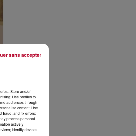
uer sans accepter
erest: Store and/or
tising; Use profiles to
tand audiences through
personalise content; Use
 fraud, and fix errors;
 may process personal
mation actively
vices; Identify devices