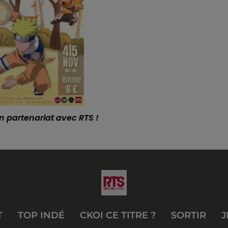
 partenariat avec RTS !
T
TOP INDÉ
CKOI CE TITRE ?
SORTIR
J