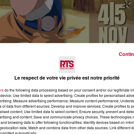
Contin
23 au Portiragnes Games Weekend !
Le respect de votre vie privée est notre priorité
 du 4 et 5 novembre 2023 à la salle polyvalente de
 De nombreuses animations et activités sur l'univers des
ers
do the following data processing based on your consent and/or our legitimate int
device; Use limited data to select advertising; Create profiles for personalised adver
vertising; Measure advertising performance; Measure content performance; Unders
ay,
ns of data from different sources; Develop and improve services; Create profiles to 
alised content; Use limited data to select content; Ensure security, prevent and detect
ertising and content; Save and communicate privacy choices. These technologies
and browsing data to offer following functionalities: Identify devices based on infor
eolocation data; Match and combine data from other data sources; Link different de
nsmitted automatically.