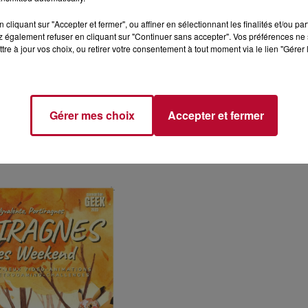
cliquant sur "Accepter et fermer", ou affiner en sélectionnant les finalités et/ou pa
rnes d'arcade !
 également refuser en cliquant sur "Continuer sans accepter". Vos préférences ne 
tre à jour vos choix, ou retirer votre consentement à tout moment via le lien "Gérer 
nts !
Gérer mes choix
Accepter et fermer
ins de 6 ans)