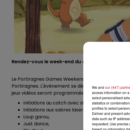
Rendez-vous le week-end du 4 et 5 novembre 20
Le Portiragnes Games Weekend aura lieu le weekend
Portiragnes. L'événement se déroulera de 10h à 18h.
We and
our (447) partn
jeux vidéos seront programmées :
access information on a 
select personalised ad
Initiations au catch avec shows de catch cospl
statistics or combinatio
profiles to select person
Initiations aux sabres lasers,
Deliver and present adv
Loup garou,
data such as IP address 
Just dance,
requested; Use precise g
based on information tra