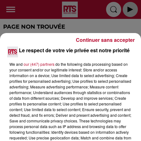
PAGE NON TROUVÉE
Continuer sans accepter
Cette page n'existe plus ?
Le respect de votre vie privée est notre priorité
We and
our (447) partners
do the following data processing based on
your consent and/or our legitimate interest: Store and/or access
information on a device; Use limited data to select advertising; Create
profiles for personalised advertising; Use profiles to select personalised
advertising; Measure advertising performance; Measure content
RADIO
INFOS
PODCAST
performance; Understand audiences through statistics or combinations
of data from different sources; Develop and improve services; Create
TOP INDÉ
CKOI CE TITRE ?
SORTIR
profiles to personalise content; Use profiles to select personalised
content; Use limited data to select content; Ensure security, prevent and
detect fraud, and fix errors; Deliver and present advertising and content;
JEUX
PUBLICITÉ
CONTACT
Save and communicate privacy choices. These technologies may
process personal data such as IP address and browsing data to offer
following functionalities: Identify devices based on information actively
requested; Use precise geolocation data; Match and combine data from