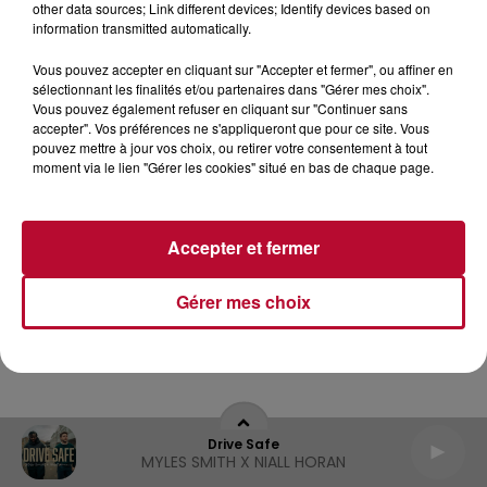
other data sources; Link different devices; Identify devices based on
information transmitted automatically.
Gestion des cookies
Mentions Légales (CGU)
Vous pouvez accepter en cliquant sur "Accepter et fermer", ou affiner en
Plan du site
sélectionnant les finalités et/ou partenaires dans "Gérer mes choix".
Vous pouvez également refuser en cliquant sur "Continuer sans
accepter". Vos préférences ne s'appliqueront que pour ce site. Vous
pouvez mettre à jour vos choix, ou retirer votre consentement à tout
Archives
2026
2025
2024
2023
2022
moment via le lien "Gérer les cookies" situé en bas de chaque page.
Accepter et fermer
Gérer mes choix
Drive Safe
MYLES SMITH X NIALL HORAN