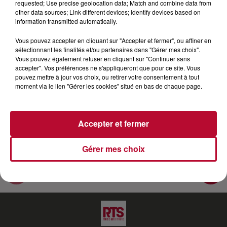
requested; Use precise geolocation data; Match and combine data from
other data sources; Link different devices; Identify devices based on
Après le succès supersonique de Thérapie Taxi, Adé
information transmitted automatically.
prend son envol en solo pour un album influencé par
Vous pouvez accepter en cliquant sur "Accepter et fermer", ou affiner en
la culture américaine, la folk et la country tout en
sélectionnant les finalités et/ou partenaires dans "Gérer mes choix".
restant dans l’ère du temps. Dans cette interview,
Vous pouvez également refuser en cliquant sur "Continuer sans
Nico revient avec Adé sur ce premier album solo en
accepter". Vos préférences ne s'appliqueront que pour ce site. Vous
pouvez mettre à jour vos choix, ou retirer votre consentement à tout
prenant le temps d’analyser les titres mais aussi
moment via le lien "Gérer les cookies" situé en bas de chaque page.
l’histoire d’Adé de ses débuts avec Thérapie Taxi à sa
carrière solo…
Accepter et fermer
Gérer mes choix