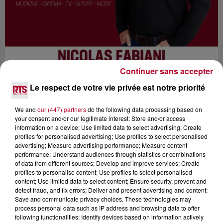
Continuer sans accepter
Le respect de votre vie privée est notre priorité
We and
our (447) partners
do the following data processing based on
your consent and/or our legitimate interest: Store and/or access
Lecture (38 min 19 sec)
information on a device; Use limited data to select advertising; Create
profiles for personalised advertising; Use profiles to select personalised
advertising; Measure advertising performance; Measure content
performance; Understand audiences through statistics or combinations
of data from different sources; Develop and improve services; Create
RTS
profiles to personalise content; Use profiles to select personalised
content; Use limited data to select content; Ensure security, prevent and
20 décembre 2022 - 38 min 19 sec
detect fraud, and fix errors; Deliver and present advertising and content;
ADÉ, L'EX CHANTEUSE DE THÉRAPIE TAXI
Save and communicate privacy choices. These technologies may
process personal data such as IP address and browsing data to offer
NOUS RACONTE SON ANNÉE 2022
following functionalities: Identify devices based on information actively