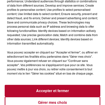
performance; Understand audiences through statistics or combinations
ORIENT
of data from different sources; Develop and improve services; Create
profiles to personalise content; Use profiles to select personalised
content; Use limited data to select content; Ensure security, prevent and
detect fraud, and fix errors; Deliver and present advertising and content;
ALGER – AIR ALGÉRIE ET TRANSAVIA (DU
Save and communicate privacy choices. These technologies may
30 MARS AU 25 OCTOBRE 2025)
process personal data such as IP address and browsing data to offer
following functionalities: Identify devices based on information actively
requested; Use precise geolocation data; Match and combine data from
Entre Méditerranée et Casbah, Alger vous plonge
other data sources; Link different devices; Identify devices based on
dans un dépaysement aux portes de l’Europe.
information transmitted automatically.
Vous pouvez accepter en cliquant sur "Accepter et fermer", ou affiner en
CASABLANCA – AIR ARABIA ET ROYAL AIR
sélectionnant les finalités et/ou partenaires dans "Gérer mes choix".
Vous pouvez également refuser en cliquant sur "Continuer sans
MAROC (DU 1ER AVRIL AU 25 OCTOBRE
accepter". Vos préférences ne s'appliqueront que pour ce site. Vous
2025)
pouvez mettre à jour vos choix, ou retirer votre consentement à tout
moment via le lien "Gérer les cookies" situé en bas de chaque page.
Moderne et vibrante, la ville blanche mêle culture,
shopping et gastronomie marocaine.
Accepter et fermer
FÈS – AIR ARABIA (DU 30 AVRIL AU 25
Gérer mes choix
OCTOBRE 2025)