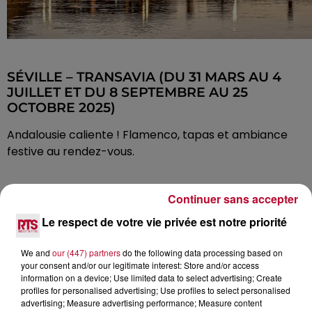
SÉVILLE – TRANSAVIA (DU 31 MARS AU 4
JUILLET ET DU 8 SEPTEMBRE AU 25
OCTOBRE 2025)
Andalousie caliente ! Flamenco, tapas et ambiance
festive au rendez-vous.
ZURICH – SWISS (DU 27 JUIN AU 22 AOÛT
Continuer sans accepter
2025
)
Le respect de votre vie privée est notre priorité
Une ville chic entre lacs et montagnes : Zurich allie
We and
our (447) partners
do the following data processing based on
nature, culture et raffinement.
your consent and/or our legitimate interest: Store and/or access
information on a device; Use limited data to select advertising; Create
profiles for personalised advertising; Use profiles to select personalised
AFRIQUE DU NORD & MOYEN-
advertising; Measure advertising performance; Measure content