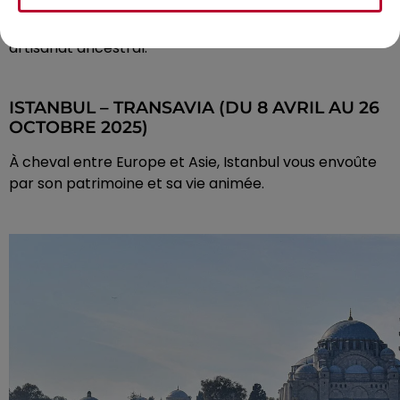
Un voyage dans le temps : médina médiévale, souks et
artisanat ancestral.
ISTANBUL – TRANSAVIA (DU 8 AVRIL AU 26
OCTOBRE 2025)
À cheval entre Europe et Asie, Istanbul vous envoûte
par son patrimoine et sa vie animée.