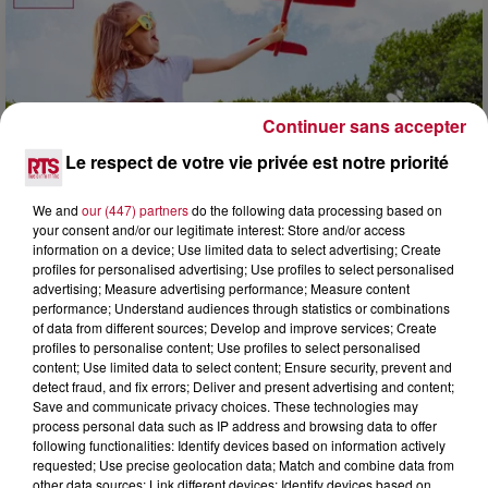
Continuer sans accepter
Le respect de votre vie privée est notre priorité
We and
our (447) partners
do the following data processing based on
your consent and/or our legitimate interest: Store and/or access
information on a device; Use limited data to select advertising; Create
profiles for personalised advertising; Use profiles to select personalised
advertising; Measure advertising performance; Measure content
7 août 2026
performance; Understand audiences through statistics or combinations
NOS IDÉES DE SORTIE POUR CE WEEK-END
of data from different sources; Develop and improve services; Create
Comme tous les vendredis, voici une petite sélection des
profiles to personalise content; Use profiles to select personalised
rendez-vous à ne pas manquer dans le coin. Que vous ayez
content; Use limited data to select content; Ensure security, prevent and
envie de voyager à l'autre bout du monde,...
detect fraud, and fix errors; Deliver and present advertising and content;
Save and communicate privacy choices. These technologies may
process personal data such as IP address and browsing data to offer
following functionalities: Identify devices based on information actively
requested; Use precise geolocation data; Match and combine data from
other data sources; Link different devices; Identify devices based on