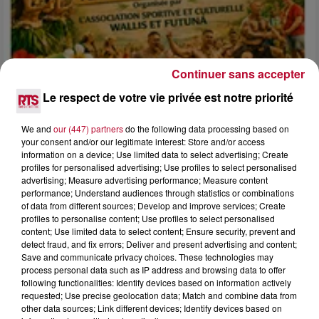
Continuer sans accepter
Le respect de votre vie privée est notre priorité
We and
our (447) partners
do the following data processing based on
your consent and/or our legitimate interest: Store and/or access
information on a device; Use limited data to select advertising; Create
profiles for personalised advertising; Use profiles to select personalised
4 août 2026
advertising; Measure advertising performance; Measure content
FÊTE DE LA POLYNÉSIE À VILLEVEYRAC
performance; Understand audiences through statistics or combinations
of data from different sources; Develop and improve services; Create
profiles to personalise content; Use profiles to select personalised
content; Use limited data to select content; Ensure security, prevent and
detect fraud, and fix errors; Deliver and present advertising and content;
Save and communicate privacy choices. These technologies may
process personal data such as IP address and browsing data to offer
following functionalities: Identify devices based on information actively
requested; Use precise geolocation data; Match and combine data from
other data sources; Link different devices; Identify devices based on