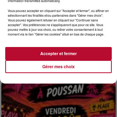
information transmitted automatically.
Vous pouvez accepter en cliquant sur "Accepter et fermer", ou affiner en
sélectionnant les finalités et/ou partenaires dans "Gérer mes choix".
Vous pouvez également refuser en cliquant sur "Continuer sans
accepter". Vos préférences ne s'appliqueront que pour ce site. Vous
pouvez mettre à jour vos choix, ou retirer votre consentement à tout
moment via le lien "Gérer les cookies" situé en bas de chaque page.
4 août 2026
HÉRAULT, PYRÉNÉES-ORIENTALES : TROIS
SPOTS DE SNORKELING À EXPLORER...
Accepter et fermer
Pas besoin de bouteilles de plongée lourdes ni de diplômes
complexes pour observer la vie sous-marine. Cet été, un
Gérer mes choix
masque, un tuba et une paire de palmes...