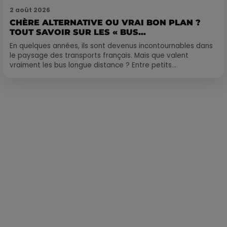
2 août 2026
CHÈRE ALTERNATIVE OU VRAI BON PLAN ?
TOUT SAVOIR SUR LES « BUS...
En quelques années, ils sont devenus incontournables dans
le paysage des transports français. Mais que valent
vraiment les bus longue distance ? Entre petits...
Publié : 4 octobre 2022 à 12h50 par Corentin Aubry