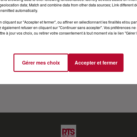
eolocation data; Match and combine data from other data sources; Link different de
 VIP SUR RTS
nsmitted automatically.
cliquant sur "Accepter et fermer", ou affiner en sélectionnant les finalités et/ou pa
rande tournée à travers la France pour son troisième sp
 également refuser en cliquant sur "Continuer sans accepter". Vos préférences ne 
tre à jour vos choix, ou retirer votre consentement à tout moment via le lien "Gérer 
 cinéma ou à la télévision. Il fait l'unanimité auprès du pu
“L’ascension” et “Chacun pour tous”. Ahmed e revient sur 
r “On n’demande qu’à en rire” jusqu’à ses derniers rôles 
Gérer mes choix
Accepter et fermer