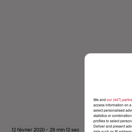
We and
our (447) partn
access information on a 
select personalised ad
statistics or combinatio
profiles to select person
Deliver and present adv
12 février 2020 - 29 min 12 sec
data such as IP address 