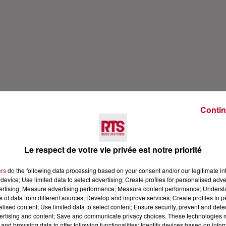
Contin
Le respect de votre vie privée est notre priorité
ers
do the following data processing based on your consent and/or our legitimate int
device; Use limited data to select advertising; Create profiles for personalised adver
vertising; Measure advertising performance; Measure content performance; Unders
ns of data from different sources; Develop and improve services; Create profiles to 
alised content; Use limited data to select content; Ensure security, prevent and detect
ertising and content; Save and communicate privacy choices. These technologies
and browsing data to offer following functionalities: Identify devices based on infor