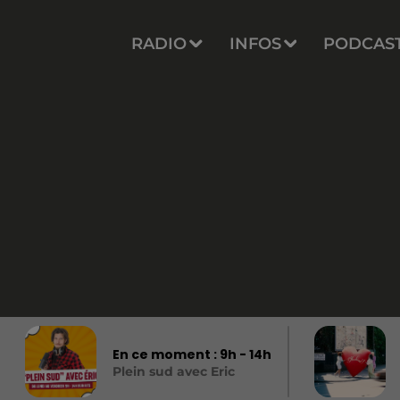
RADIO
INFOS
PODCAS
En ce moment :
9
h -
14
h
Plein sud avec Eric