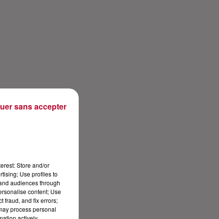
uer sans accepter
erest: Store and/or
tising; Use profiles to
tand audiences through
personalise content; Use
 fraud, and fix errors;
 may process personal
mation actively