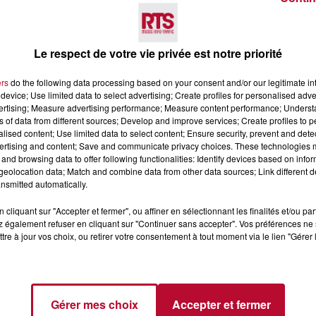
Voir plus
Le respect de votre vie privée est notre priorité
ers
do the following data processing based on your consent and/or our legitimate int
device; Use limited data to select advertising; Create profiles for personalised adver
vertising; Measure advertising performance; Measure content performance; Unders
ns of data from different sources; Develop and improve services; Create profiles to 
alised content; Use limited data to select content; Ensure security, prevent and detect
ertising and content; Save and communicate privacy choices. These technologies
and browsing data to offer following functionalities: Identify devices based on infor
4 août 2026
eolocation data; Match and combine data from other data sources; Link different de
nsmitted automatically.
 POLYNÉSIE À
HÉRAULT, PYRÉNÉES-
AC
ORIENTALES : TROIS SPOT
cliquant sur "Accepter et fermer", ou affiner en sélectionnant les finalités et/ou pa
DE SNORKELING À
 également refuser en cliquant sur "Continuer sans accepter". Vos préférences ne 
EXPLORER...
Pas besoin de bouteilles de plong
tre à jour vos choix, ou retirer votre consentement à tout moment via le lien "Gérer 
lourdes ni de diplômes complexes
pour observer la vie sous-marine. 
été, un masque, un tuba et une pai
de palmes...
Gérer mes choix
Accepter et fermer