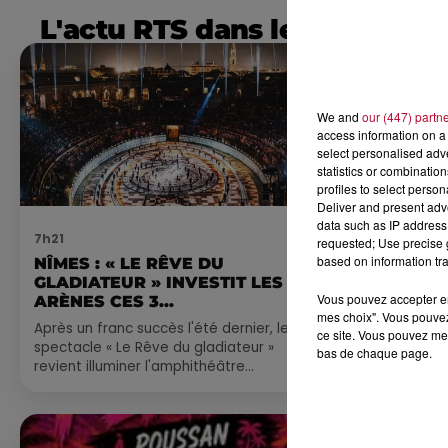
L'actu RTS dans le Sud
We and
our (447) partn
access information on a 
select personalised ad
statistics or combinatio
profiles to select person
Deliver and present adv
data such as IP address 
7h21
4 août 2026
requested; Use precise g
based on information tra
NÎMES : « LE RÊVE DU
FÊTE DE LA
GLADIATEUR » INVESTIT LES
VILLEVEYR
Vous pouvez accepter en 
ARÈNES CES 3...
mes choix". Vous pouvez
Après un franc succès l'été dernier, le
ce site. Vous pouvez met
spectacle « Le Rêve du gladiateur »
bas de chaque page.
revient illuminer l'amphithéâtre
romain les 6, 7 et 8 août. Une fresque
nocturne...