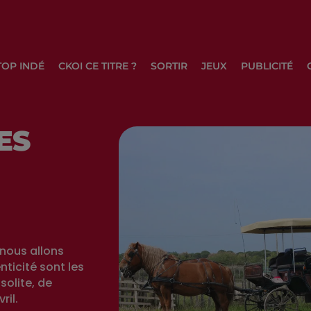
TOP INDÉ
CKOI CE TITRE ?
SORTIR
JEUX
PUBLICITÉ
ES
nous allons
ticité sont les
olite, de
ril.