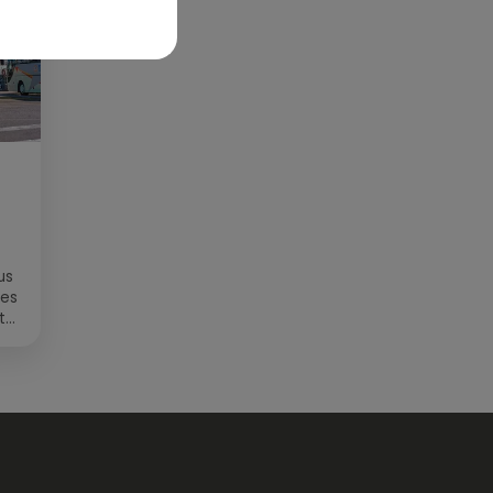
us
des
t