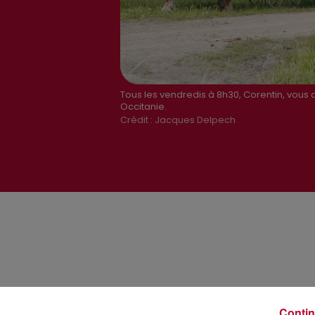
Tous les vendredis à 8h30, Corentin, vous 
Occitanie.
Crédit :
Jacques Delpech
Contin