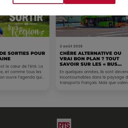
2 août 2026
 DE SORTIES POUR
CHÈRE ALTERNATIVE OU
AINE
VRAI BON PLAN ? TOUT
SAVOIR SUR LES « BUS...
st le cœur de l’été. La
e, et comme tous les
En quelques années, ils sont deven
, on ouvre l’agenda qui
incontournables dans le paysage 
 rempli ! Entre
transports français. Mais que valen
vraiment les bus longue distance ?
Entre petits...