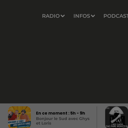
RADIO
INFOS
PODCAS
En ce moment :
5
h -
9
h
Bonjour le Sud avec Ghys
et Loris