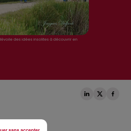
dévoile des idées insolites à découvrir en
uer sans accepter
Publié : 15 avril 2022 à 12h11 par Corentin Aubry