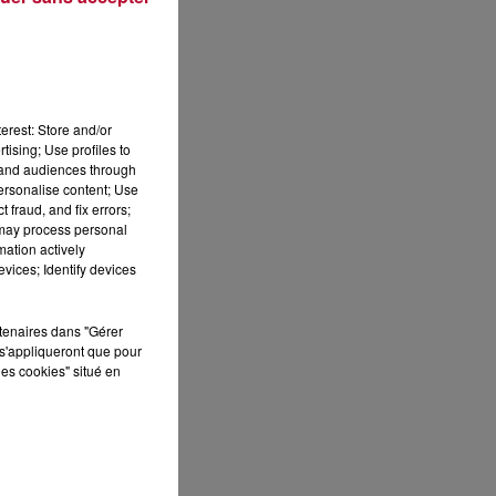
erest: Store and/or
tising; Use profiles to
tand audiences through
personalise content; Use
 fraud, and fix errors;
 may process personal
mation actively
vices; Identify devices
S
rtenaires dans "Gérer
s'appliqueront que pour
ée
les cookies" situé en
Cet
re