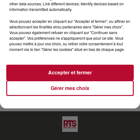
other data sources; Link different devices; Identify devices based on
information transmitted automatically.
Il est Alex Bertrand dans la série "Demain nous
appartient". Un des personnages principaux de la
Vous pouvez accepter en cliquant sur "Accepter et fermer", ou affiner en
série arrivé dés le début de l'aventure DNA. Il fait
sélectionnant les finalités et/ou partenaires dans "Gérer mes choix".
Vous pouvez également refuser en cliquant sur "Continuer sans
encore les beaux jours de la série à succès de TF1
accepter". Vos préférences ne s'appliqueront que pour ce site. Vous
depui 2017. Alexandre nous parle de son rôle mais
pouvez mettre à jour vos choix, ou retirer votre consentement à tout
également de sa carrière et de son approche de l'art
moment via le lien "Gérer les cookies" situé en bas de chaque page.
cinématographique.
Accepter et fermer
Gérer mes choix