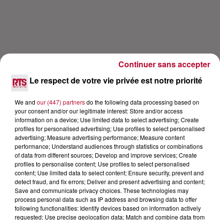
Continuer sans accepter
Le respect de votre vie privée est notre priorité
We and
our (447) partners
do the following data processing based on
your consent and/or our legitimate interest: Store and/or access
information on a device; Use limited data to select advertising; Create
Lecture (24 min 5 sec)
profiles for personalised advertising; Use profiles to select personalised
advertising; Measure advertising performance; Measure content
performance; Understand audiences through statistics or combinations
of data from different sources; Develop and improve services; Create
RTS
profiles to personalise content; Use profiles to select personalised
content; Use limited data to select content; Ensure security, prevent and
12 février 2020 - 24 min 5 sec
detect fraud, and fix errors; Deliver and present advertising and content;
Save and communicate privacy choices. These technologies may
ALEXANDRE BRASSEUR L'INTERVIEW
process personal data such as IP address and browsing data to offer
DANS CARRÉ VIP SU
following functionalities: Identify devices based on information actively
requested; Use precise geolocation data; Match and combine data from