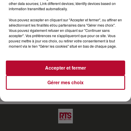
other data sources; Link different devices; Identify devices based on
information transmitted automatically.
Il est Alex Bertrand dans la série "Demain nous
appartient". Un des personnages principaux de la
Vous pouvez accepter en cliquant sur "Accepter et fermer", ou affiner en
série arrivé dés le début de l'aventure DNA. Il fait
sélectionnant les finalités et/ou partenaires dans "Gérer mes choix".
Vous pouvez également refuser en cliquant sur "Continuer sans
encore les beaux jours de la série à succès de TF1
accepter". Vos préférences ne s'appliqueront que pour ce site. Vous
depui 2017. Alexandre nous parle de son rôle mais
pouvez mettre à jour vos choix, ou retirer votre consentement à tout
également de sa carrière et de son approche de l'art
moment via le lien "Gérer les cookies" situé en bas de chaque page.
cinématographique.
Accepter et fermer
Gérer mes choix