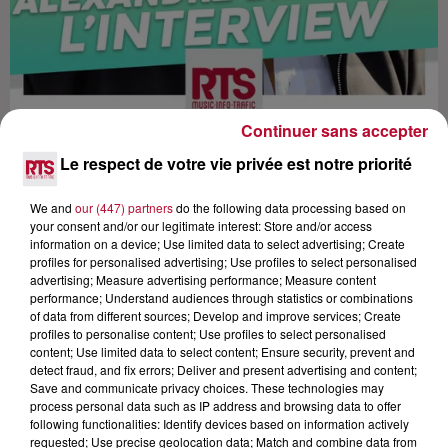
Continuer sans accepter
Le respect de votre vie privée est notre priorité
We and
our (447) partners
do the following data processing based on
your consent and/or our legitimate interest: Store and/or access
information on a device; Use limited data to select advertising; Create
Lecture (24 min 5 sec)
profiles for personalised advertising; Use profiles to select personalised
advertising; Measure advertising performance; Measure content
performance; Understand audiences through statistics or combinations
of data from different sources; Develop and improve services; Create
RTS
profiles to personalise content; Use profiles to select personalised
content; Use limited data to select content; Ensure security, prevent and
12 février 2020 - 24 min 5 sec
detect fraud, and fix errors; Deliver and present advertising and content;
Save and communicate privacy choices. These technologies may
ALEXANDRE BRASSEUR L'INTERVIEW
process personal data such as IP address and browsing data to offer
DANS CARRÉ VIP SU
following functionalities: Identify devices based on information actively
requested; Use precise geolocation data; Match and combine data from