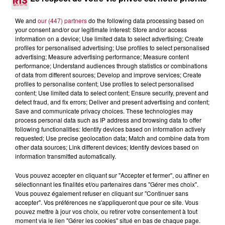
We and
our (447) partners
do the following data processing based on
your consent and/or our legitimate interest: Store and/or access
information on a device; Use limited data to select advertising; Create
profiles for personalised advertising; Use profiles to select personalised
advertising; Measure advertising performance; Measure content
performance; Understand audiences through statistics or combinations
of data from different sources; Develop and improve services; Create
profiles to personalise content; Use profiles to select personalised
content; Use limited data to select content; Ensure security, prevent and
detect fraud, and fix errors; Deliver and present advertising and content;
Save and communicate privacy choices. These technologies may
process personal data such as IP address and browsing data to offer
following functionalities: Identify devices based on information actively
requested; Use precise geolocation data; Match and combine data from
other data sources; Link different devices; Identify devices based on
information transmitted automatically.
4 août 2026
HÉRAULT, PYRÉNÉES-ORIENTALES : TROIS
Vous pouvez accepter en cliquant sur "Accepter et fermer", ou affiner en
SPOTS DE SNORKELING À EXPLORER...
sélectionnant les finalités et/ou partenaires dans "Gérer mes choix".
Vous pouvez également refuser en cliquant sur "Continuer sans
Pas besoin de bouteilles de plongée lourdes ni de diplômes
accepter". Vos préférences ne s'appliqueront que pour ce site. Vous
complexes pour observer la vie sous-marine. Cet été, un
pouvez mettre à jour vos choix, ou retirer votre consentement à tout
masque, un tuba et une paire de palmes...
moment via le lien "Gérer les cookies" situé en bas de chaque page.