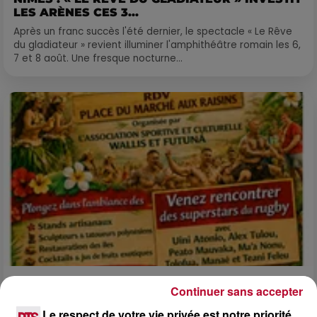
LES ARÈNES CES 3...
Après un franc succès l'été dernier, le spectacle « Le Rêve
du gladiateur » revient illuminer l'amphithéâtre romain les 6,
7 et 8 août. Une fresque nocturne...
Continuer sans accepter
4 août 2026
FÊTE DE LA POLYNÉSIE À VILLEVEYRAC
Le respect de votre vie privée est notre priorité