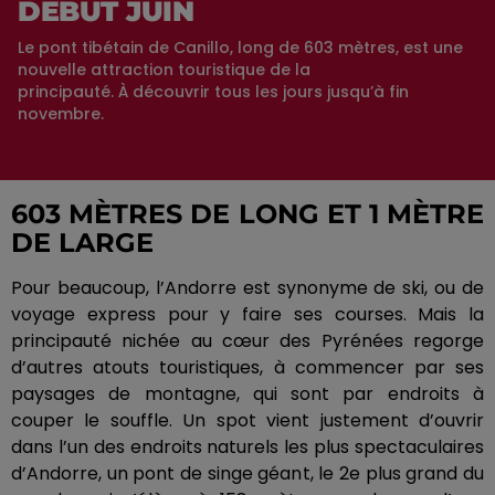
DÉBUT JUIN
Le pont tibétain de Canillo, long de 603 mètres, est une
nouvelle attraction touristique de la
principauté. À découvrir tous les jours jusqu’à fin
novembre.
603 MÈTRES DE LONG ET 1 MÈTRE
DE LARGE
Pour beaucoup, l’Andorre est synonyme de ski, ou de
voyage express pour y faire ses courses.
Mais la
principauté nichée au cœur des Pyrénées regorge
d’autres atouts touristiques, à commencer par ses
paysages de montagne, qui sont par endroits à
couper le souffle.
Un spot vient justement d’ouvrir
dans l’un des endroits naturels les plus spectaculaires
d’Andorre, un pont de singe géant, le 2e plus grand du