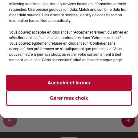
following functionalities: Identify devices based on information actively
requested; Use precise geolocation data; Match and combine data from
Footballeur international Franco Algérien. Andy
other data sources; Link different devices; Identify devices based on
actuellement attaquant dans le club de Montpellier
information transmitted automatically.
HSC fait parti des meilleurs buteurs du championnat
Vous pouvez accepter en cliquant sur "Accepter et fermer", ou affiner en
2019-2020. Né à Sète il est fils d'un père français de
sélectionnant les finalités et/ou partenaires dans "Gérer mes choix".
culture gitane de Catalogne et d'une mère algérienne.
Vous pouvez également refuser en cliquant sur "Continuer sans
Dans cette interview il revient sur son enfance, ses
accepter". Vos préférences ne s'appliqueront que pour ce site. Vous
pouvez mettre à jour vos choix, ou retirer votre consentement à tout
origines française, algérienne et gitane, son parcours,
moment via le lien "Gérer les cookies" situé en bas de chaque page.
ses idoles, sa ville de Sète, les sports ou il a été
champion avant d'être footballeur... Une interview
sans langue de bois.
Accepter et fermer
Gérer mes choix