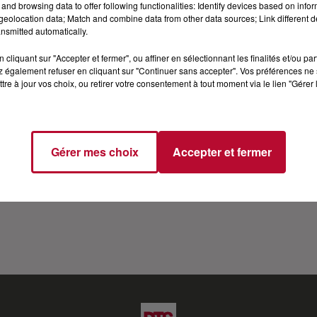
and browsing data to offer following functionalities: Identify devices based on infor
EW APRÈS SA VICTOIRE À LA STAR ACADEM
eolocation data; Match and combine data from other data sources; Link different de
nsmitted automatically.
cliquant sur "Accepter et fermer", ou affiner en sélectionnant les finalités et/ou pa
my 2022 ? Pour la première fois depuis sa sortie du chate
 également refuser en cliquant sur "Continuer sans accepter". Vos préférences ne 
tre à jour vos choix, ou retirer votre consentement à tout moment via le lien "Gérer 
y mais aussi son futur, Anisha vous dit tout...
Gérer mes choix
Accepter et fermer