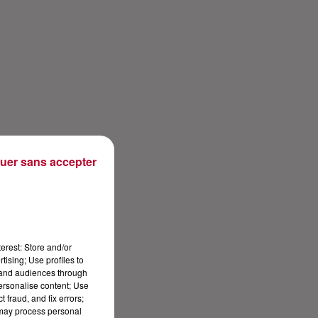
uer sans accepter
erest: Store and/or
tising; Use profiles to
tand audiences through
personalise content; Use
 fraud, and fix errors;
 may process personal