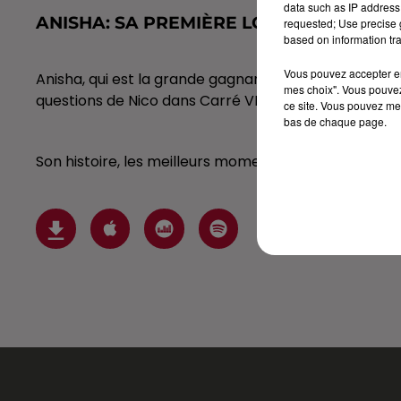
data such as IP address 
ANISHA: SA PREMIÈRE LONGUE INTERVI
requested; Use precise g
based on information tra
Vous pouvez accepter en 
Anisha, qui est la grande gagnante de la Star Acade
mes choix". Vous pouvez
questions de Nico dans Carré VIP...
ce site. Vous pouvez met
bas de chaque page.
Son histoire, les meilleurs moments de sa Star Academ