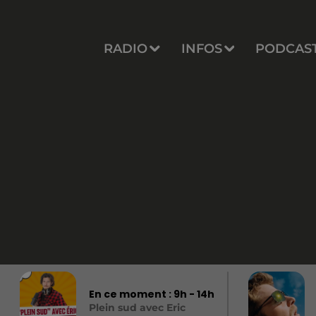
RADIO
INFOS
PODCAS
En ce moment :
9
h -
14
h
Plein sud avec Eric