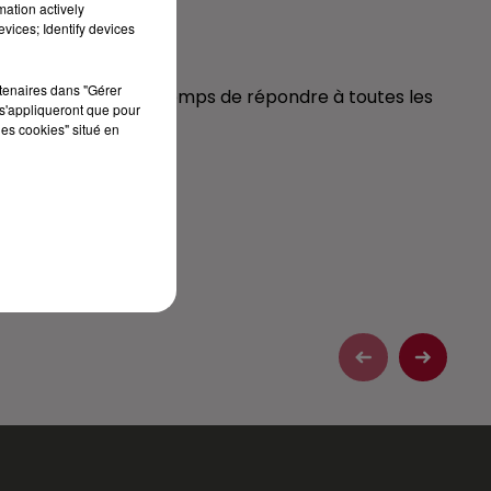
mation actively
Y
vices; Identify devices
rtenaires dans "Gérer
au, Anisha a pris le temps de répondre à toutes les
s'appliqueront que pour
les cookies" situé en