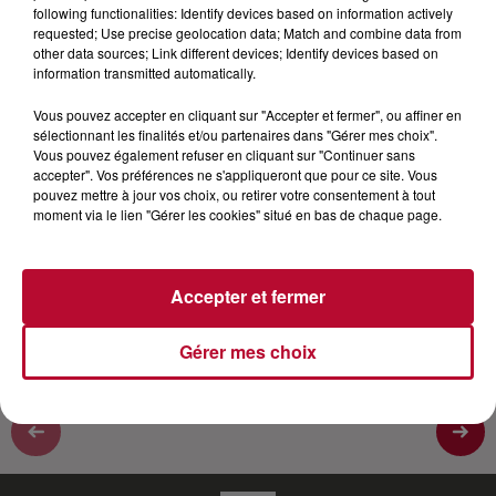
following functionalities: Identify devices based on information actively
requested; Use precise geolocation data; Match and combine data from
Révélé au grand public lors du premier confinement,
other data sources; Link different devices; Identify devices based on
Arnaud Demanche est un humoriste qui totalise des
information transmitted automatically.
centaines de millions de vues sur les réseaux sociaux.
Vous pouvez accepter en cliquant sur "Accepter et fermer", ou affiner en
Pourtant Arnaud Demanche c’est déjà une sacré
sélectionnant les finalités et/ou partenaires dans "Gérer mes choix".
carrière en Télé et Radio, il est notamment l’un des
Vous pouvez également refuser en cliquant sur "Continuer sans
fondateurs et animateurs de la cérémonie des
accepter". Vos préférences ne s'appliqueront que pour ce site. Vous
pouvez mettre à jour vos choix, ou retirer votre consentement à tout
Gérards qui récompensaient les pires… animateurs,
moment via le lien "Gérer les cookies" situé en bas de chaque page.
politiques, chanteurs, etc. Arnaud Demanche est
actuellement en tournée dans toute la France avec
son spectacle "Libre"
Accepter et fermer
Gérer mes choix