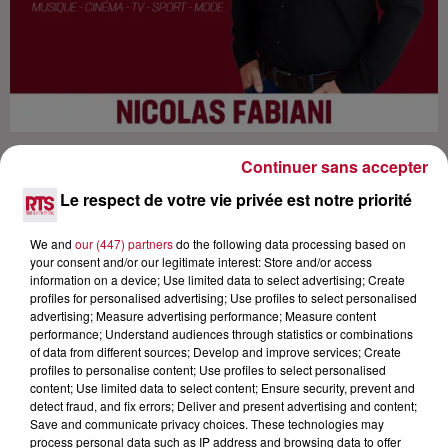
Continuer sans accepter
Le respect de votre vie privée est notre priorité
We and
our (447) partners
do the following data processing based on
Lecture (56 min 16 sec)
your consent and/or our legitimate interest: Store and/or access
information on a device; Use limited data to select advertising; Create
profiles for personalised advertising; Use profiles to select personalised
advertising; Measure advertising performance; Measure content
RTS
performance; Understand audiences through statistics or combinations
of data from different sources; Develop and improve services; Create
27 avril 2022 - 56 min 16 sec
profiles to personalise content; Use profiles to select personalised
content; Use limited data to select content; Ensure security, prevent and
ARNAUD DEMANCHE, INTERVIEW VÉRITÉ
detect fraud, and fix errors; Deliver and present advertising and content;
SUR RTS
Save and communicate privacy choices. These technologies may
process personal data such as IP address and browsing data to offer