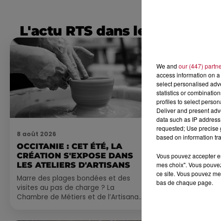
L'actu RTS dans le Sud
We and
our (447) partn
access information on a 
select personalised ad
statistics or combinatio
profiles to select person
Deliver and present adv
data such as IP address 
requested; Use precise g
8 août 2026
7 août 2026
based on information tra
OCCITANIE : CET ÉTÉ, LA
NOS IDÉES
CRÉATION S'EXPOSE DANS
CE WEEK-E
Vous pouvez accepter en 
mes choix". Vous pouvez
LES ATELIERS D'ARTISANS
Comme tous les
ce site. Vous pouvez met
Marre des plages bondées et des
petite sélecti
bas de chaque page.
visites au pas de charge ? La
pas manquer da
Chambre de Métiers et de l’Artisanat
ayez envie de 
Occitanie propose une alternative
du monde,...
bien plus vivante :...