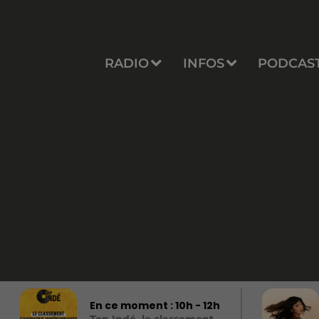
RADIO
INFOS
PODCAS
En ce moment :
10
h -
12
h
Top Indé, le classement