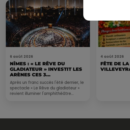
6 août 2026
4 août 2026
NÎMES : « LE RÊVE DU
FÊTE DE LA
GLADIATEUR » INVESTIT LES
VILLEVEYR
ARÈNES CES 3...
Après un franc succès l'été dernier, le
spectacle « Le Rêve du gladiateur »
revient illuminer l'amphithéâtre
romain les 6, 7 et 8 août. Une fresque
nocturne...