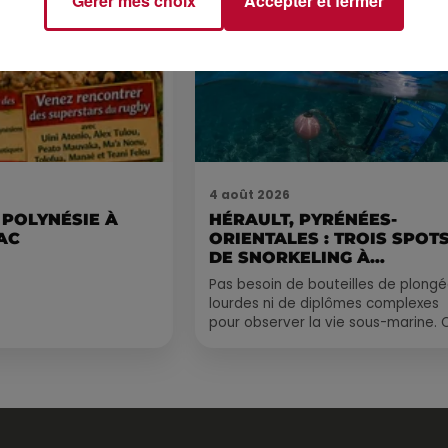
Gérer mes choix
Accepter et fermer
4 août 2026
 POLYNÉSIE À
HÉRAULT, PYRÉNÉES-
AC
ORIENTALES : TROIS SPOT
DE SNORKELING À
EXPLORER...
Pas besoin de bouteilles de plong
lourdes ni de diplômes complexes
pour observer la vie sous-marine. 
été, un masque, un tuba et une pai
de palmes...