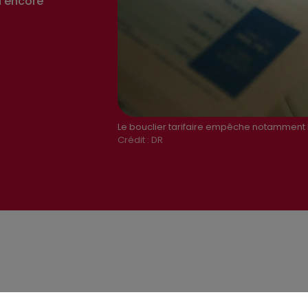
 encore
Le bouclier tarifaire empêche notamment 
Crédit :
DR