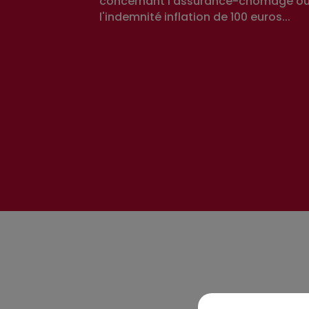
concernant l'assurance-chômage ou
l'indemnité inflation de 100 euros...