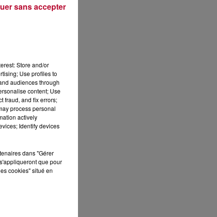
uer sans accepter
Publié : 1er décembre 2021 à 11h20 par Loris
erest: Store and/or
tising; Use profiles to
tand audiences through
personalise content; Use
 fraud, and fix errors;
 may process personal
mation actively
vices; Identify devices
 DE
rtenaires dans "Gérer
s'appliqueront que pour
les cookies" situé en