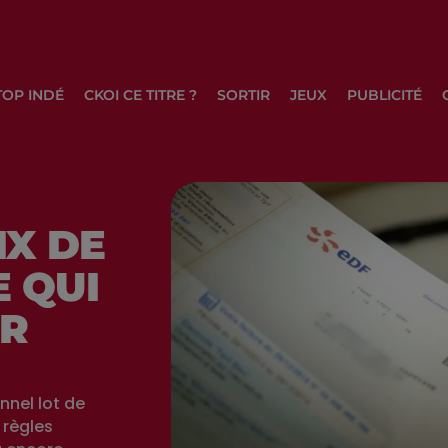
TOP INDÉ
CKOI CE TITRE ?
SORTIR
JEUX
PUBLICITÉ
IX DE
E QUI
ER
nnel lot de
 règles