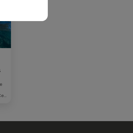
S
ée
Cet
re