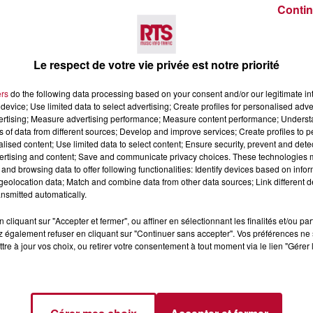
Contin
Voir plus
Le respect de votre vie privée est notre priorité
ers
do the following data processing based on your consent and/or our legitimate int
device; Use limited data to select advertising; Create profiles for personalised adver
vertising; Measure advertising performance; Measure content performance; Unders
ns of data from different sources; Develop and improve services; Create profiles to 
alised content; Use limited data to select content; Ensure security, prevent and detect
ertising and content; Save and communicate privacy choices. These technologies
and browsing data to offer following functionalities: Identify devices based on infor
eolocation data; Match and combine data from other data sources; Link different de
7 août 2026
nsmitted automatically.
 DE SORTIE POUR
DINER CONCERT À LA MJC
ND
MARSEILLAN
cliquant sur "Accepter et fermer", ou affiner en sélectionnant les finalités et/ou pa
 également refuser en cliquant sur "Continuer sans accepter". Vos préférences ne 
 vendredis, voici une
tre à jour vos choix, ou retirer votre consentement à tout moment via le lien "Gérer 
on des rendez-vous à ne
ns le coin. Que vous
voyager à l'autre bout